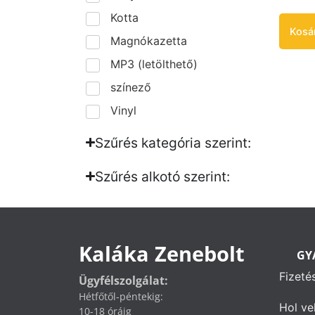
Kotta
Kosá
Magnókazetta
MP3 (letölthető)
színező
Vinyl
Szűrés kategória szerint:
Szűrés alkotó szerint:​
Kaláka Zenebolt
GY
Fizeté
Ügyfélszolgálat:
Hétfőtől-péntekig:
Hol ve
10-18 óráig