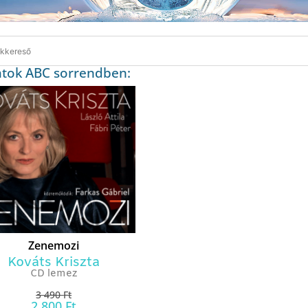
atok ABC sorrendben:
Zenemozi
Kováts Kriszta
CD lemez
3 490
Ft
2 800
Ft