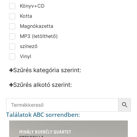
Könyv+CD
Kotta
Magnókazetta
MP3 (letölthető)
színező
Vinyl
Szűrés kategória szerint:
Szűrés alkotó szerint:​
Találatok ABC sorrendben: