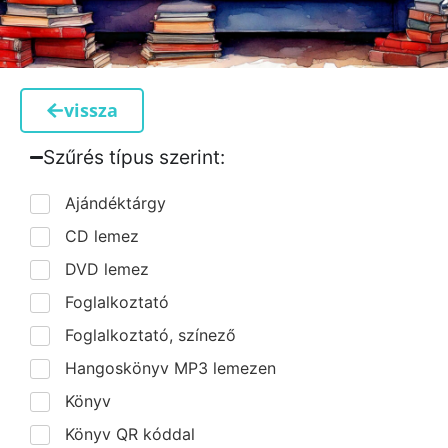
vissza
Szűrés típus szerint:​
Ajándéktárgy
CD lemez
DVD lemez
Foglalkoztató
Foglalkoztató, színező
Hangoskönyv MP3 lemezen
Könyv
Könyv QR kóddal