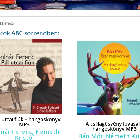
atok ABC sorrendben:
l utcai fiúk – hangoskönyv
A csillagösvény lovasai
MP3
hangoskönyv MP3
nár Ferenc
,
Németh
Bán Mór
,
Németh Kri
Kristóf