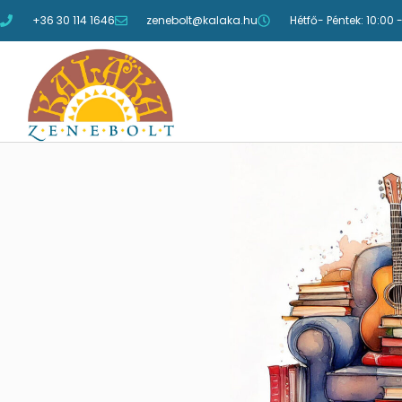
+36 30 114 1646
zenebolt@kalaka.hu
Hétfő- Péntek: 10:00 