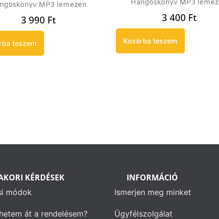
Hangoskönyv MP3 leme
ngoskönyv MP3 lemezen
3 400
Ft
3 990
Ft
Kosárba teszem
rba teszem
AKORI KÉRDÉSEK
INFORMÁCIÓ
si módok
Ismerjen meg minket
hetem át a rendelésem?
Ügyfélszolgálat