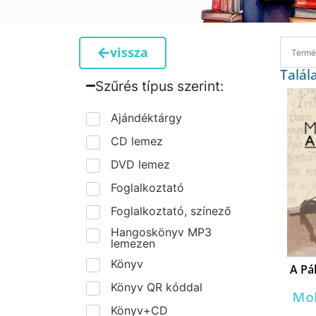
vissza
Talál
Szűrés típus szerint:​
Ajándéktárgy
CD lemez
DVD lemez
Foglalkoztató
Foglalkoztató, színező
Hangoskönyv MP3
lemezen
Könyv
A Pá
Könyv QR kóddal
Mol
Könyv+CD