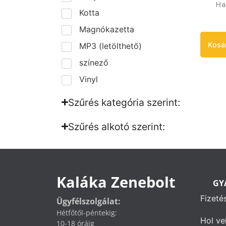
Ha
Kotta
Magnókazetta
Kosá
MP3 (letölthető)
színező
Vinyl
Szűrés kategória szerint:
Szűrés alkotó szerint:​
Kaláka Zenebolt
GY
Fizeté
Ügyfélszolgálat:
Hétfőtől-péntekig:
Hol ve
10-18 óráig