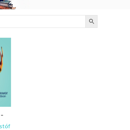
 –
stóf