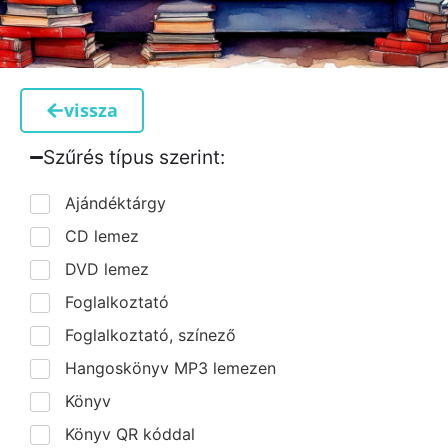
vissza
Szűrés típus szerint:​
Ajándéktárgy
CD lemez
DVD lemez
Foglalkoztató
Foglalkoztató, színező
Hangoskönyv MP3 lemezen
Könyv
Könyv QR kóddal