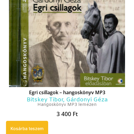
Egri csillagok – hangoskönyv MP3
Bitskey Tibor
,
Gárdonyi Géza
Hangoskönyv MP3 lemezen
3 400
Ft
Kosárba teszem