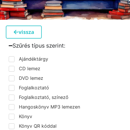
vissza
Szűrés típus szerint:​
Ajándéktárgy
CD lemez
DVD lemez
Foglalkoztató
Foglalkoztató, színező
Hangoskönyv MP3 lemezen
Könyv
Könyv QR kóddal