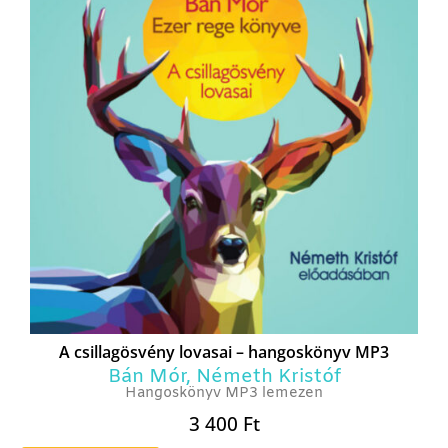
A csillagösvény lovasai – hangoskönyv MP3
Bán Mór
,
Németh Kristóf
Hangoskönyv MP3 lemezen
3 400
Ft