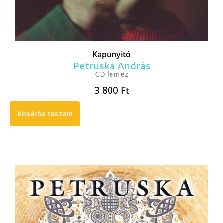
Kapunyitó
Petruska András
CD lemez
3 800
Ft
Kosárba teszem