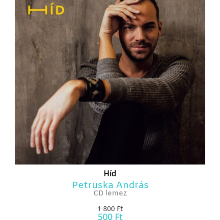
Híd
Petruska András
CD lemez
1 800
Ft
500
Ft