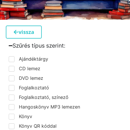
vissza
Szűrés típus szerint:​
Ajándéktárgy
CD lemez
DVD lemez
Foglalkoztató
Foglalkoztató, színező
Hangoskönyv MP3 lemezen
Könyv
Könyv QR kóddal