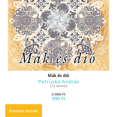
Mák és dió
Petruska András
CD lemez
2 000
Ft
990
Ft
Kosárba teszem