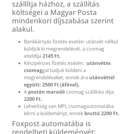
szállítja házhoz, a szállítás
költségei a Magyar Posta
mindenkori díjszabása szerint
alakul.
Bankkártyás fizetés esetén: utánvét nélkül
küldjük ki megrendelését, a csomag
viteldíja
2145 Ft.
Készpénzes fizetés esetén:
utánvétes
csomag
gal tudjuk küldeni a
megrendeléseket, ennek ára
utánvéttel
együtt: 2500 Ft (áfával).
A
postán maradó
csomag szállítási díja:
2200 Ft.
Lehetőség van MPL csomagautomatába
kérni a küldeményt, ennek
bruttó 2200 Ft.
Foxpost automatába is
rendelheti küldeményét: