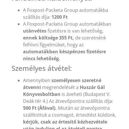
A Foxpost-Packeta Group automatákba
szállítás díja:
1200 Ft
A Foxpost-Packeta Group automatákban
utánvétes
fizetésre is van lehetőség,
ennek költsége 355 Ft,
de szeretnénk
felhívni figyelmüket, hogy az
automatákban készpénzes fizetésre
nincs lehetőség.
Személyes átvétel:
Amennyiben
személyesen szeretné
átvenni
megrendelését a
Huszár Gál
Könyvesboltban
is áveheti (Budapest V.
Deák tér 4.) Az átvevőpontra szállítás díja:
500 Ft (Áfával).
Miután az átvevőpontra
szállítottuk a csomagot, értesítést küldünk,
kérjük, csak az értesítő kézhezvétele
után induljon el az átvételi pontra.