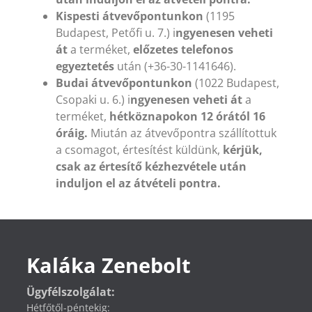
Kispesti átvevőpontunkon
(1195
Budapest, Petőfi u. 7.) i
ngyenesen veheti
át
a terméket,
előzetes telefonos
egyeztetés
után (+36-30-1141646).
Budai átvevőpontunkon
(1022 Budapest,
Csopaki u. 6.) i
ngyenesen veheti át
a
terméket,
hétköznapokon 12 órától 16
óráig.
Miután az átvevőpontra szállítottuk
a csomagot, értesítést küldünk,
kérjük,
csak az értesítő kézhezvétele után
induljon el az átvételi pontra.
Kaláka Zenebolt
Ügyfélszolgálat:
Hétfőtől-péntekig: