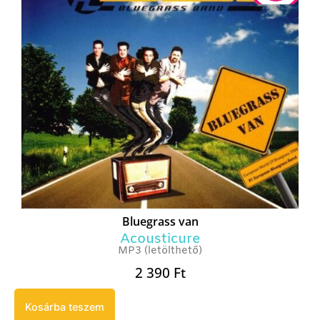
Bluegrass van
Acousticure
MP3 (letölthető)
2 390
Ft
Kosárba teszem