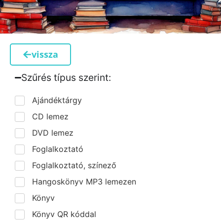
vissza
Szűrés típus szerint:​
Ajándéktárgy
CD lemez
DVD lemez
Foglalkoztató
Foglalkoztató, színező
Hangoskönyv MP3 lemezen
Könyv
Könyv QR kóddal