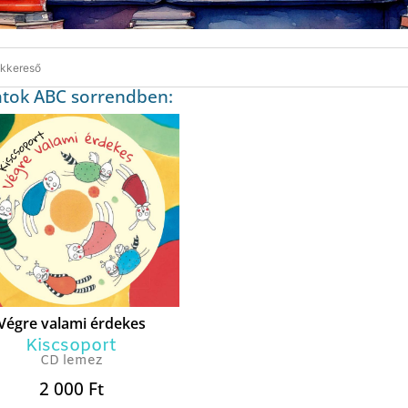
atok ABC sorrendben:
Végre valami érdekes
Kiscsoport
CD lemez
2 000
Ft