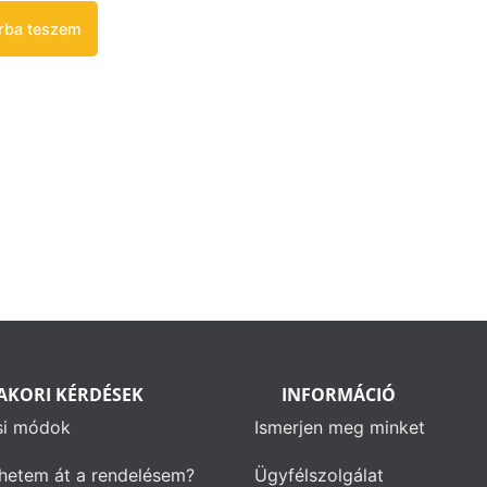
rba teszem
AKORI KÉRDÉSEK
INFORMÁCIÓ
si módok
Ismerjen meg minket
hetem át a rendelésem?
Ügyfélszolgálat