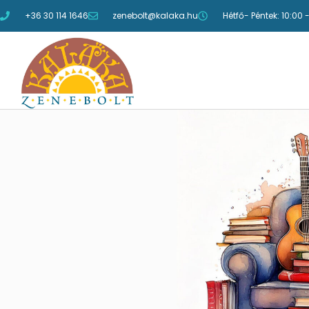
+36 30 114 1646
zenebolt@kalaka.hu
Hétfő- Péntek: 10:00 