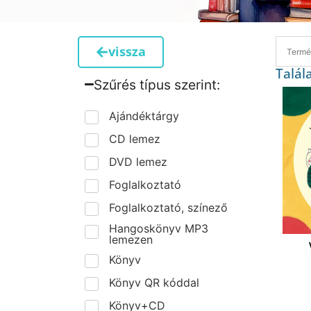
vissza
Talál
Szűrés típus szerint:​
Ajándéktárgy
CD lemez
DVD lemez
Foglalkoztató
Foglalkoztató, színező
Hangoskönyv MP3
lemezen
Könyv
Könyv QR kóddal
Könyv+CD