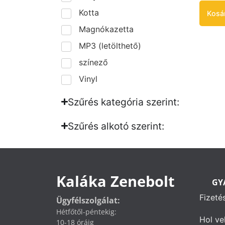
Kotta
Kosá
Magnókazetta
MP3 (letölthető)
színező
Vinyl
Szűrés kategória szerint:
Szűrés alkotó szerint:​
Kaláka Zenebolt
GY
Fizeté
Ügyfélszolgálat:
Hétfőtől-péntekig:
Hol ve
10-18 óráig