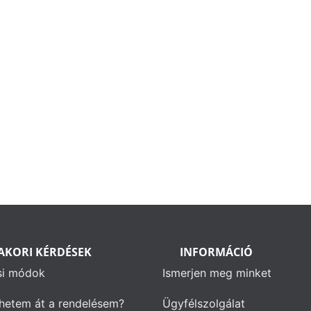
AKORI KÉRDÉSEK
INFORMÁCIÓ
si módok
Ismerjen meg minket
hetem át a rendelésem?
Ügyfélszolgálat