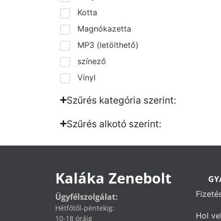
Kotta
Magnókazetta
MP3 (letölthető)
színező
Vinyl
Szűrés kategória szerint:
Szűrés alkotó szerint:​
Kaláka Zenebolt
GY
Fizeté
Ügyfélszolgálat:
Hétfőtől-péntekig:
Hol ve
10-18 óráig