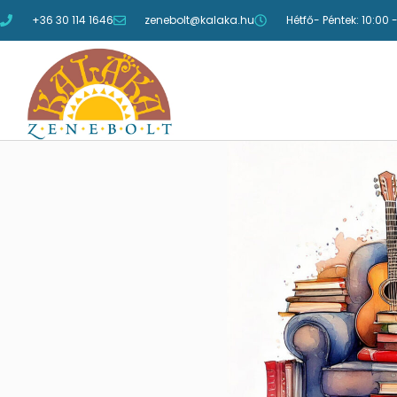
+36 30 114 1646
zenebolt@kalaka.hu
Hétfő- Péntek: 10:00 