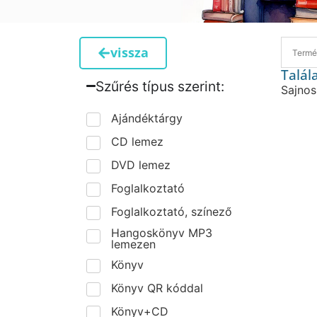
vissza
Talál
Szűrés típus szerint:​
Sajnos
Ajándéktárgy
CD lemez
DVD lemez
Foglalkoztató
Foglalkoztató, színező
Hangoskönyv MP3
lemezen
Könyv
Könyv QR kóddal
Könyv+CD