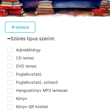
vissza
Szűrés típus szerint:​
Ajándéktárgy
CD lemez
DVD lemez
Foglalkoztató
Foglalkoztató, színező
Hangoskönyv MP3 lemezen
Könyv
Könyv QR kóddal