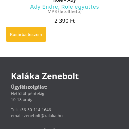
Ady Endre
,
Role együttes
MP3 (letölthető)
2 390
Ft
Kosárba teszem
Kaláka Zenebolt
Ügyfélszolgálat:
Hétfőtől-péntekig:
10-18 óráig
Tel: +36-30-114-1646
email: zenebolt@kalaka.hu