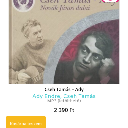
Cseh Tamás – Ady
Ady Endre
,
Cseh Tamás
MP3 (letölthető)
2 390
Ft
Kosárba teszem