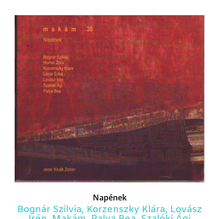
Napének
Bognár Szilvia
,
Korzenszky Klára
,
Lovász