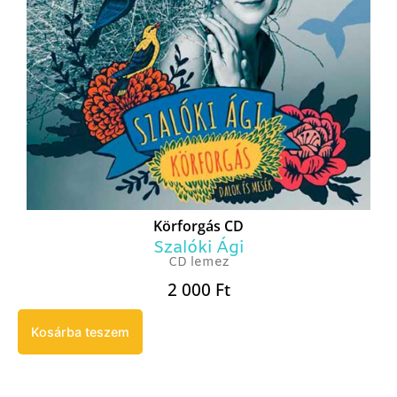
Körforgás CD
Szalóki Ági
CD lemez
2 000
Ft
Kosárba teszem