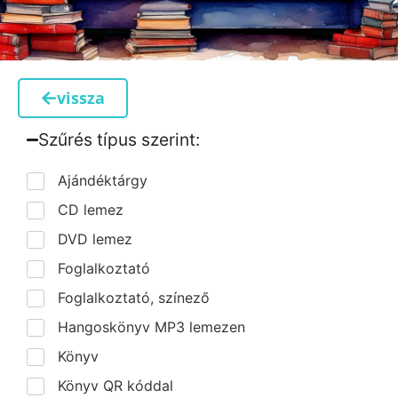
vissza
Szűrés típus szerint:​
Ajándéktárgy
CD lemez
DVD lemez
Foglalkoztató
Foglalkoztató, színező
Hangoskönyv MP3 lemezen
Könyv
Könyv QR kóddal