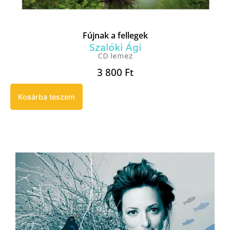
Fújnak a fellegek
Szalóki Ági
CD lemez
3 800
Ft
Kosárba teszem