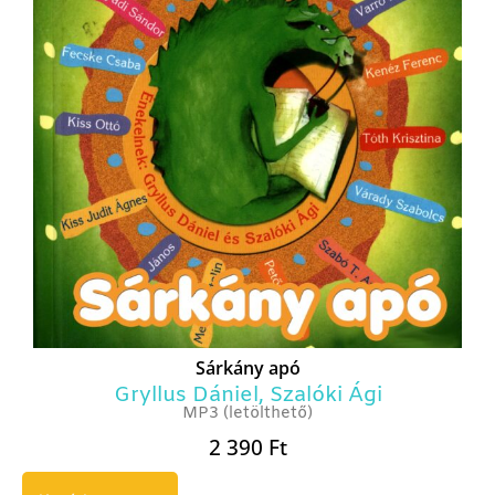
Sárkány apó
Gryllus Dániel
,
Szalóki Ági
MP3 (letölthető)
2 390
Ft