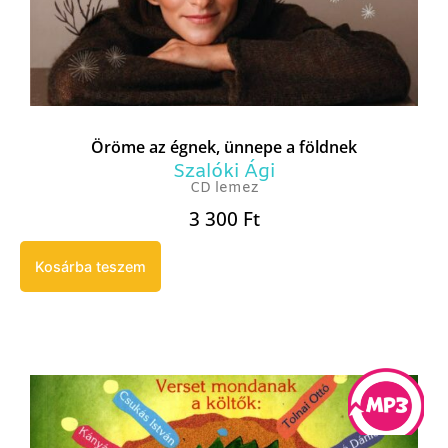
Öröme az égnek, ünnepe a földnek
Szalóki Ági
CD lemez
3 300
Ft
Kosárba teszem