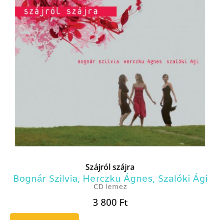
Szájról szájra
Bognár Szilvia
,
Herczku Ágnes
,
Szalóki Ági
CD lemez
3 800
Ft