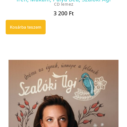
Irén
,
Makám
,
Palya Bea
,
Szalóki Ági
CD lemez
3 200
Ft
Kosárba teszem