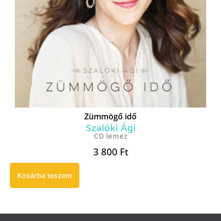
Zümmögő idő
Szalóki Ági
CD lemez
3 800
Ft
Kosárba teszem