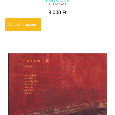
Palya Bea
CD lemez
3 000
Ft
Kosárba teszem