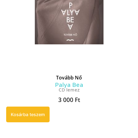
Tovább Nő
Palya Bea
CD lemez
3 000
Ft
Kosárba teszem