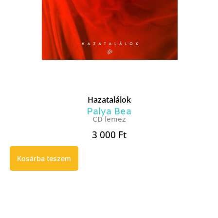
Hazatalálok
Palya Bea
CD lemez
3 000
Ft
Kosárba teszem