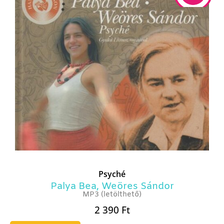
Psyché
Palya Bea
,
Weöres Sándor
MP3 (letölthető)
2 390
Ft