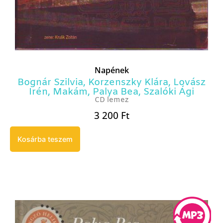
Napének
Bognár Szilvia
,
Korzenszky Klára
,
Lovász
Irén
,
Makám
,
Palya Bea
,
Szalóki Ági
CD lemez
3 200
Ft
Kosárba teszem