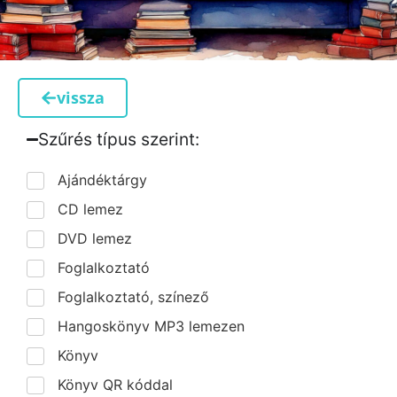
vissza
Szűrés típus szerint:​
Ajándéktárgy
CD lemez
DVD lemez
Foglalkoztató
Foglalkoztató, színező
Hangoskönyv MP3 lemezen
Könyv
Könyv QR kóddal