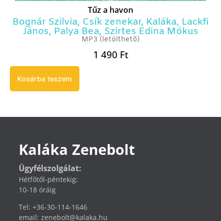
Tűz a havon
Bognár Szilvia
,
Csík zenekar
,
Kaláka
,
Lackfi
János
,
Palya Bea
,
Szirtes Edina Mókus
MP3 (letölthető)
1 490
Ft
Kosárba teszem
Kaláka Zenebolt
Ügyfélszolgálat:
Hétfőtől-péntekig:
10-18 óráig
Tel: +36-30-114-1646
email: zenebolt@kalaka.hu