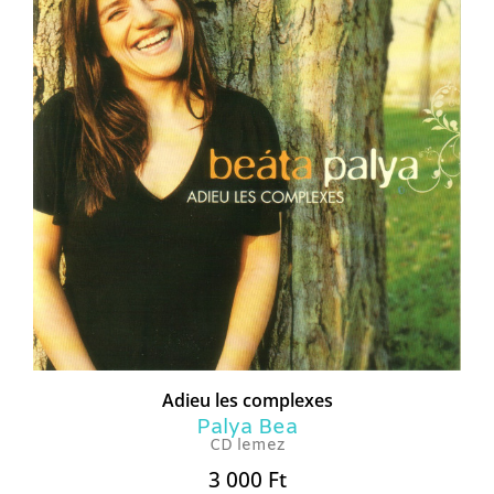
Adieu les complexes
Palya Bea
CD lemez
3 000
Ft