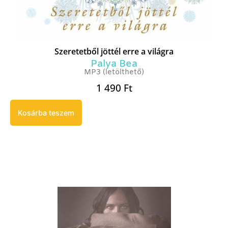
Szeretetből jöttél erre a világra
Palya Bea
MP3 (letölthető)
1 490
Ft
Kosárba teszem