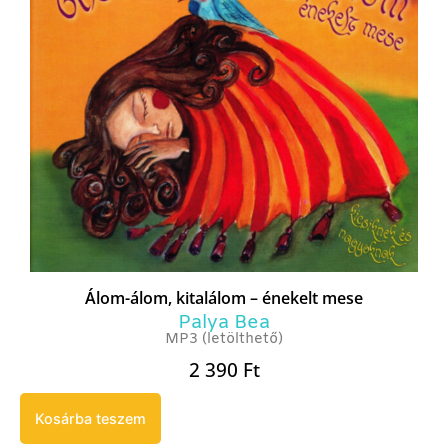
Álom-álom, kitalálom – énekelt mese
Palya Bea
MP3 (letölthető)
2 390
Ft
Kosárba teszem