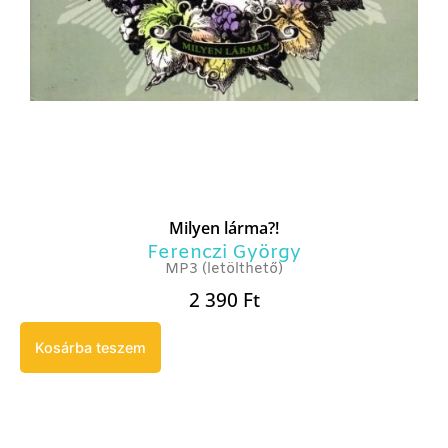
Milyen lárma?!
Ferenczi György
MP3 (letölthető)
2 390
Ft
Kosárba teszem