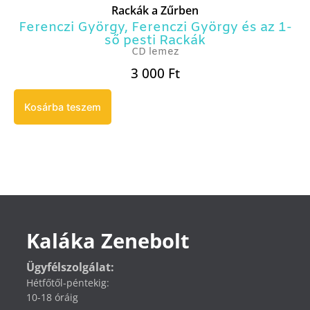
Rackák a Zűrben
Ferenczi György
,
Ferenczi György és az 1-
ső pesti Rackák
CD lemez
3 000
Ft
Kosárba teszem
Kaláka Zenebolt
Ügyfélszolgálat:
Hétfőtől-péntekig:
10-18 óráig