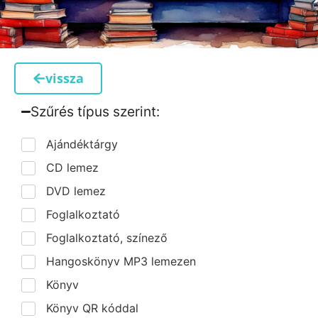
vissza
Szűrés típus szerint:​
Ajándéktárgy
CD lemez
DVD lemez
Foglalkoztató
Foglalkoztató, színező
Hangoskönyv MP3 lemezen
Könyv
Könyv QR kóddal