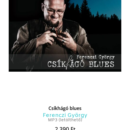
Csíkhágó blues
Ferenczi György
MP3 (letölthető)
2 390
Ft