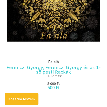
Fa alá
Ferenczi György
,
Ferenczi György és az 1-
ső pesti Rackák
CD lemez
2 000
Ft
500
Ft
Kosárba teszem