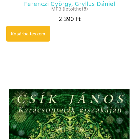
Ferenczi György
,
Gryllus Dániel
MP3 (letölthető)
2 390
Ft
Kosárba teszem