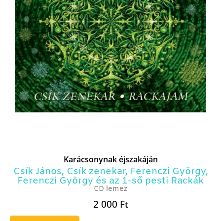
Karácsonynak éjszakáján
Csík János
,
Csík zenekar
,
Ferenczi György
,
Ferenczi György és az 1-ső pesti Rackák
CD lemez
2 000
Ft