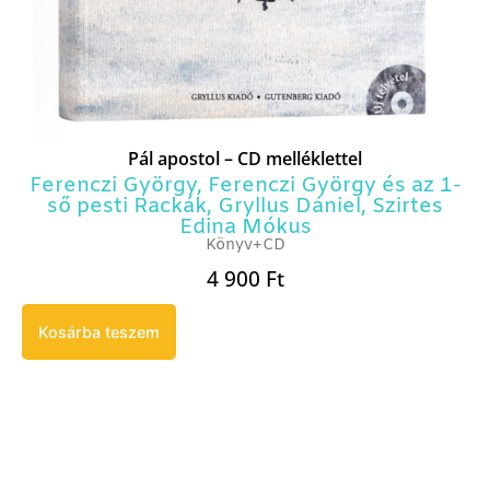
Pál apostol – CD melléklettel
Ferenczi György
,
Ferenczi György és az 1-
ső pesti Rackák
,
Gryllus Dániel
,
Szirtes
Edina Mókus
Könyv+CD
4 900
Ft
Kosárba teszem