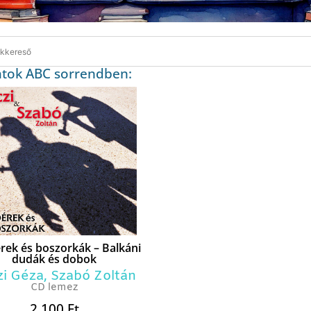
atok ABC sorrendben:
rek és boszorkák – Balkáni
dudák és dobok
zi Géza
,
Szabó Zoltán
CD lemez
2 100
Ft