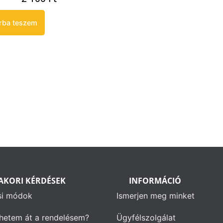
rba teszem
AKORI KÉRDÉSEK
INFORMÁCIÓ
si módok
Ismerjen meg minket
hetem át a rendelésem?
Ügyfélszolgálat