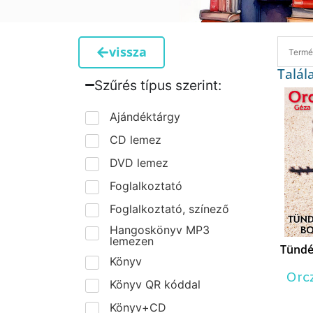
vissza
Talál
Szűrés típus szerint:​
Ajándéktárgy
CD lemez
DVD lemez
Foglalkoztató
Foglalkoztató, színező
Hangoskönyv MP3
lemezen
Tündé
Könyv
Orc
Könyv QR kóddal
Könyv+CD