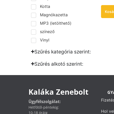
Kotta
Kosá
Magnókazetta
MP3 (letölthető)
színező
Vinyl
Szűrés kategória szerint:
Szűrés alkotó szerint:​
Kaláka Zenebolt
GY
Fizeté
Ügyfélszolgálat:
Hétfőtől-péntekig:
Hol ve
10-18 óráig