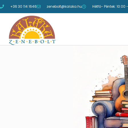
+36 30 114 1646
zenebolt@kalaka.hu
Hétfő- Péntek: 10:00 