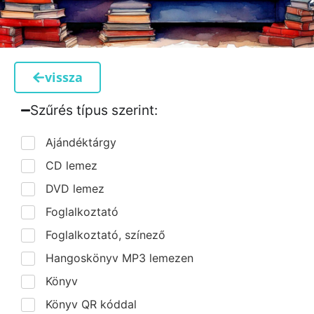
vissza
Szűrés típus szerint:​
Ajándéktárgy
CD lemez
DVD lemez
Foglalkoztató
Foglalkoztató, színező
Hangoskönyv MP3 lemezen
Könyv
Könyv QR kóddal