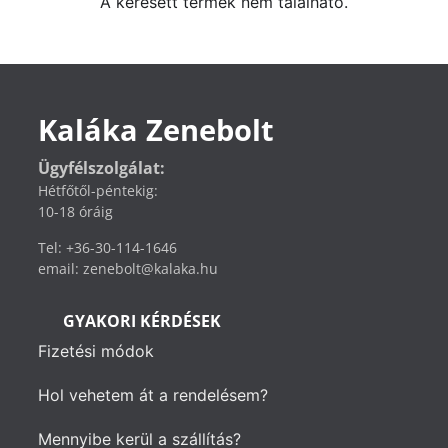
A keresett termék nem található.
Kaláka Zenebolt
Ügyfélszolgálat:
Hétfőtől-péntekig:
10-18 óráig
Tel: +36-30-114-1646
email: zenebolt@kalaka.hu
GYAKORI KÉRDÉSEK
Fizetési módok
Hol vehetem át a rendelésem?
Mennyibe kerül a szállítás?