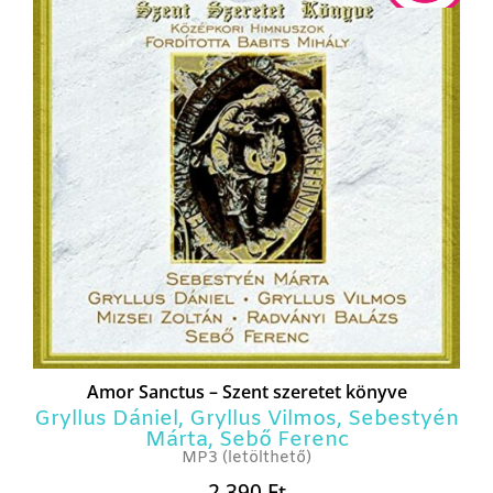
Amor Sanctus – Szent szeretet könyve
Gryllus Dániel
,
Gryllus Vilmos
,
Sebestyén
Márta
,
Sebő Ferenc
MP3 (letölthető)
2 390
Ft