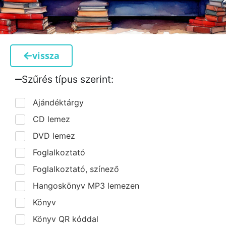
vissza
Szűrés típus szerint:​
Ajándéktárgy
CD lemez
DVD lemez
Foglalkoztató
Foglalkoztató, színező
Hangoskönyv MP3 lemezen
Könyv
Könyv QR kóddal