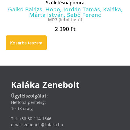
Születésnapomra
Galkó Balázs
,
Hobo
,
Jordán Tamás
,
Kaláka
,
Márta István
,
Sebő Ferenc
MP3 (letölthető)
2 390
Ft
Kosárba teszem
Kaláka Zenebolt
Ügyfélszolgálat:
Hétfőtől-péntekig:
10-18 óráig
Tel: +36-30-114-1646
email: zenebolt@kalaka.hu