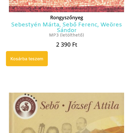
Rongyszőnyeg
Sebestyén Márta
,
Sebő Ferenc
,
Weöres
Sándor
MP3 (letölthető)
2 390
Ft
Kosárba teszem