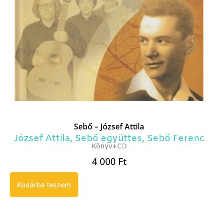
Sebő – József Attila
József Attila
,
Sebő együttes
,
Sebő Ferenc
Könyv+CD
4 000
Ft
Kosárba teszem