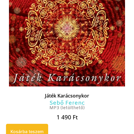
Játék Karácsonykor
Sebő Ferenc
MP3 (letölthető)
1 490
Ft
Kosárba teszem