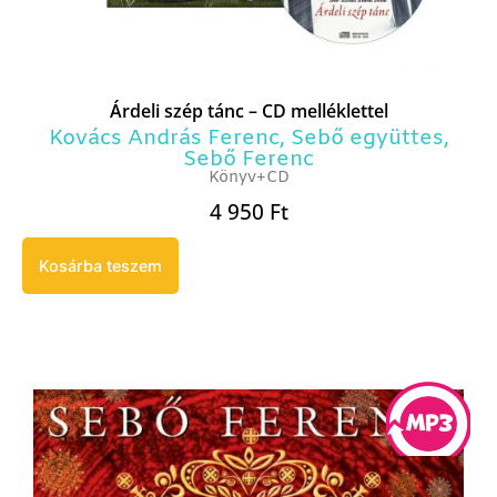
Árdeli szép tánc – CD melléklettel
Kovács András Ferenc
,
Sebő együttes
,
Sebő Ferenc
Könyv+CD
4 950
Ft
Kosárba teszem