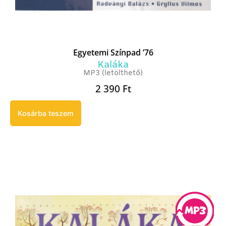
Egyetemi Színpad ’76
Kaláka
MP3 (letölthető)
2 390
Ft
Kosárba teszem