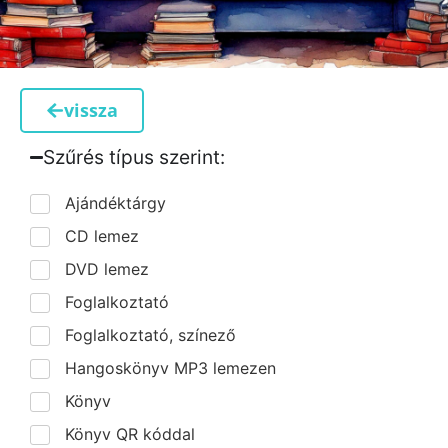
vissza
Szűrés típus szerint:​
Ajándéktárgy
CD lemez
DVD lemez
Foglalkoztató
Foglalkoztató, színező
Hangoskönyv MP3 lemezen
Könyv
Könyv QR kóddal