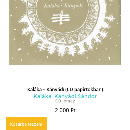
Kaláka – Kányádi (CD papírtokban)
Kaláka
,
Kányádi Sándor
CD lemez
2 000
Ft
Kosárba teszem