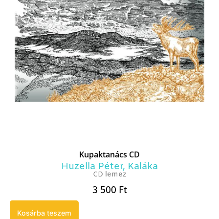
Kupaktanács CD
Huzella Péter
,
Kaláka
CD lemez
3 500
Ft
Kosárba teszem