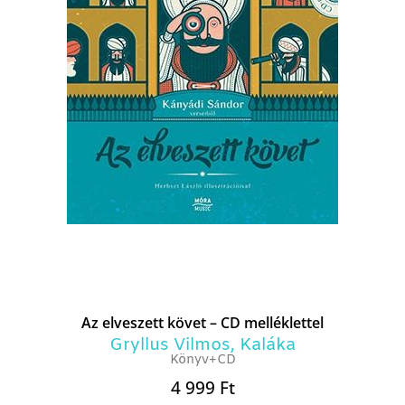
Az elveszett követ – CD melléklettel
Gryllus Vilmos
,
Kaláka
Könyv+CD
4 999
Ft