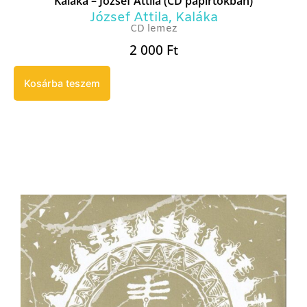
Kaláka – József Attila (CD papírtokban)
József Attila
,
Kaláka
CD lemez
2 000
Ft
Kosárba teszem