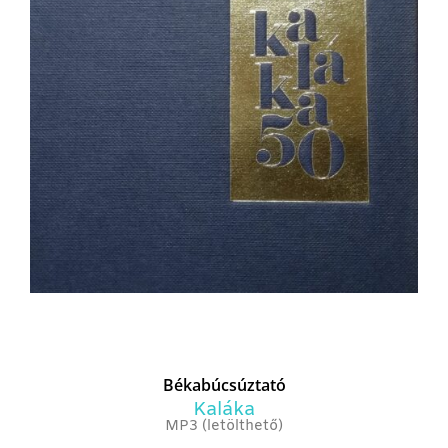
Békabúcsúztató
Kaláka
MP3 (letölthető)