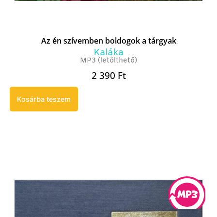
Az én szívemben boldogok a tárgyak
Kaláka
MP3 (letölthető)
2 390
Ft
Kosárba teszem