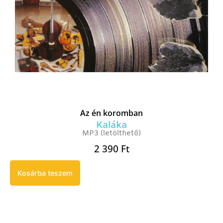
Az én koromban
Kaláka
MP3 (letölthető)
2 390
Ft
Kosárba teszem