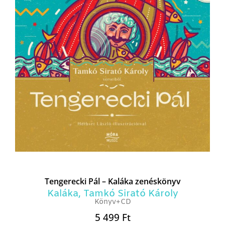
Tengerecki Pál – Kaláka zenéskönyv
Kaláka
,
Tamkó Sirató Károly
Könyv+CD
5 499
Ft