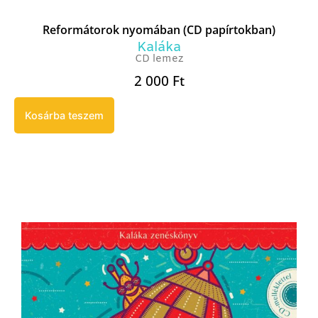
Reformátorok nyomában (CD papírtokban)
Kaláka
CD lemez
2 000
Ft
Kosárba teszem