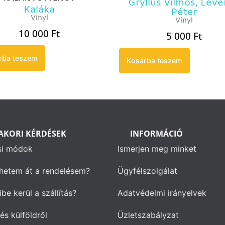
Gryllus Vilmos
,
Leve
Kaláka
Péter
Vinyl
Vinyl
10 000
Ft
5 000
Ft
rba teszem
Kosárba teszem
AKORI KÉRDÉSEK
INFORMÁCIÓ
si módok
Ismerjen meg minket
hetem át a rendelésem?
Ügyfélszolgálat
be kerül a szállítás?
Adatvédelmi irányelvek
és külföldről
Üzletszabályzat