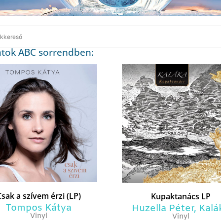
atok ABC sorrendben:
Csak a szívem érzi (LP)
Kupaktanács LP
Tompos Kátya
Huzella Péter
,
Kalá
Vinyl
Vinyl