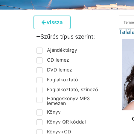
vissza
Talál
Szűrés típus szerint:​
Ajándéktárgy
CD lemez
DVD lemez
Foglalkoztató
Foglalkoztató, színező
Hangoskönyv MP3
lemezen
Könyv
Könyv QR kóddal
Könyv+CD