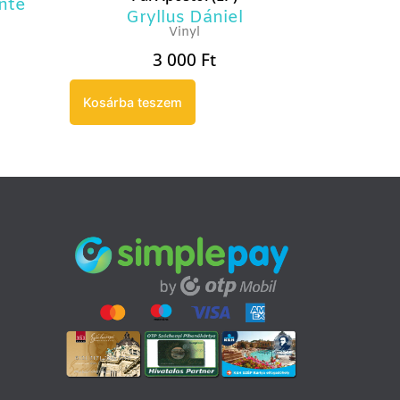
nte
Gryllus Dániel
Vinyl
3 000
Ft
Kosárba teszem