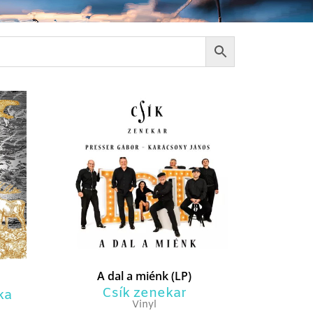
A dal a miénk (LP)
Csík zenekar
ka
Vinyl