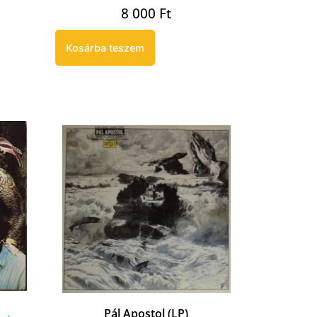
8 000
Ft
Kosárba teszem
Pál Apostol (LP)