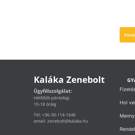
Kosá
Kaláka Zenebolt
GY
Fizeté
Ügyfélszolgálat:
Hétfőtől-péntekig:
Hol ve
10-18 óráig
Tel: +36-30-114-1646
Mennyi
email: zenebolt@kalaka.hu
Rendel