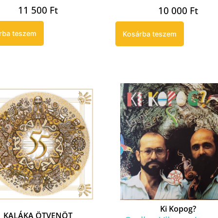
11 500
Ft
10 000
Ft
rba teszem
Kosárba teszem
Ki Kopog?
KALÁKA ÖTVENÖT