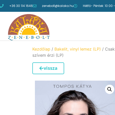
+36 30 114 1646
zenebolt@kalaka.hu
Hétfő- Péntek: 10:00 
Kezdőlap
/
Bakelit, vinyl lemez (LP)
/ Csak
szívem érzi (LP)
vissza