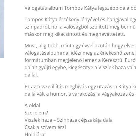
Válogatás album Tompos Kátya legszebb dalaiból
Tompos Kátya érzékeny lényével és hangjával egé
színpadról, hol a valóságból szólított meg bennü
máskor meg kikacsintott és megnevettetett.
Most, alig több, mint egy évvel azután hogy elves
válogatásalbummal idézi meg az énekesnő zenei
formátumban megjelenő lemez a Keresztül Európá
dalait gyűjti egybe, kiegészítve a Viszlek haza 
dallal.
Ez az összeállítás meghívás egy utazásra Kátya
dallá vált a humor, a várakozás, a vágyakozás és
A oldal
Szerelem?
Viszlek haza – Színházak éjszakája dala
Csak a szívem érzi
Holdjárat