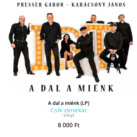
A dal a miénk (LP)
Csík zenekar
Vinyl
8 000
Ft