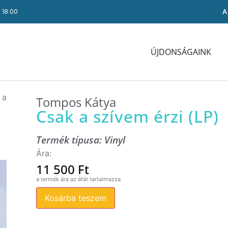
A
- 18:00
ÚJDONSÁGAINK
 a
Tompos Kátya
Csak a szívem érzi (LP)
Termék típusa:
Vinyl
11 500
Ft
Kosárba teszem