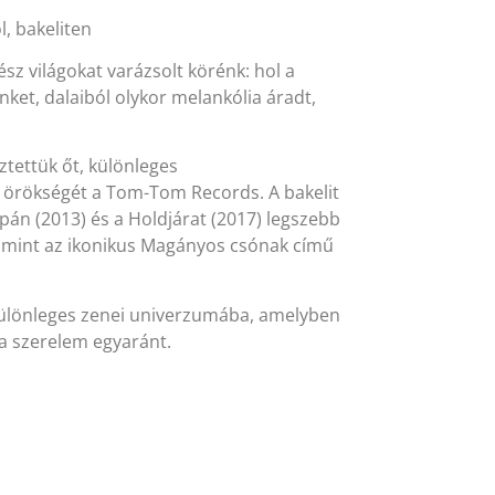
, bakeliten
sz világokat varázsolt körénk: hol a
nket, dalaiból olykor melankólia áradt,
ztettük őt, különleges
 örökségét a Tom-Tom Records. A bakelit
n (2013) és a Holdjárat (2017) legszebb
valamint az ikonikus Magányos csónak című
 különleges zenei univerzumába, amelyben
 a szerelem egyaránt.