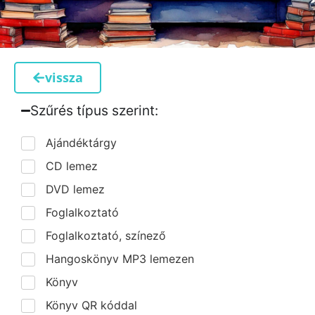
vissza
Szűrés típus szerint:​
Ajándéktárgy
CD lemez
DVD lemez
Foglalkoztató
Foglalkoztató, színező
Hangoskönyv MP3 lemezen
Könyv
Könyv QR kóddal