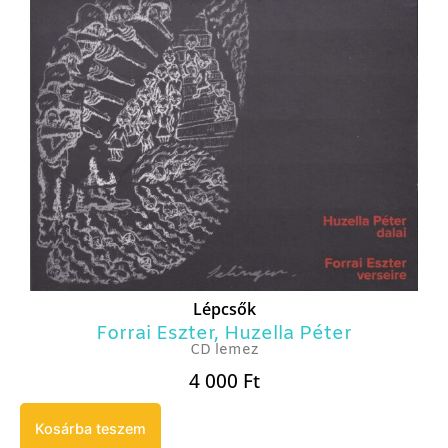
Lépcsők
Forrai Eszter
,
Huzella Péter
CD lemez
4 000
Ft
Kosárba teszem