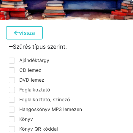
vissza
Szűrés típus szerint:​
Ajándéktárgy
CD lemez
DVD lemez
Foglalkoztató
Foglalkoztató, színező
Hangoskönyv MP3 lemezen
Könyv
Könyv QR kóddal