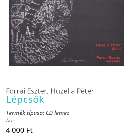
Forrai Eszter
,
Huzella Péter
Lépcsők
Termék típusa:
CD lemez
4 000
Ft