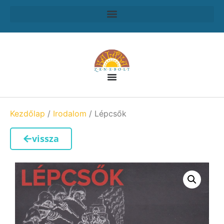
Kezdőlap
/
Irodalom
/ Lépcsők
vissza