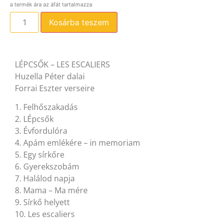
Kosárba teszem
LÉPCSŐK – LES ESCALIERS
Huzella Péter dalai
Forrai Eszter verseire
1. Felhőszakadás
2. LÉpcsők
3. Évfordulóra
4. Apám emlékére – in memoriam
5. Egy sírkőre
6. Gyerekszobám
7. Halálod napja
8. Mama – Ma mére
9. Sírkő helyett
10. Les escaliers