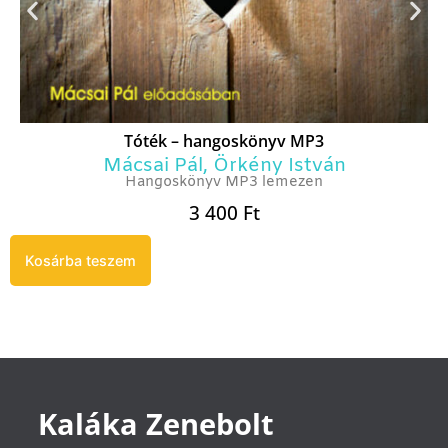
Tóték – hangoskönyv MP3
Mácsai Pál
,
Örkény István
Hangoskönyv MP3 lemezen
3 400
Ft
Kosárba teszem
Kaláka Zenebolt