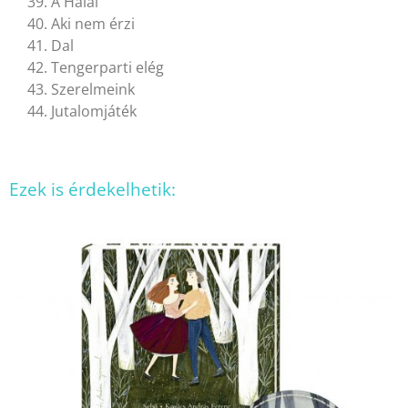
39. A Halál
40. Aki nem érzi
41. Dal
42. Tengerparti elég
43. Szerelmeink
44. Jutalomjáték
Ezek is érdekelhetik: