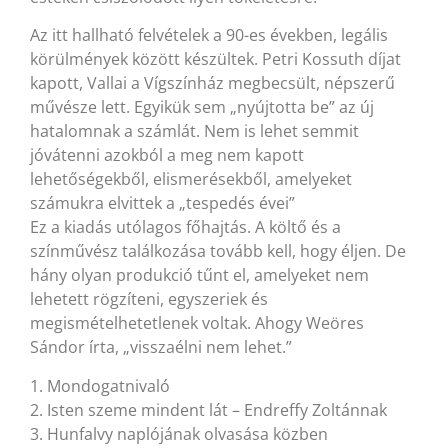
Az itt hallható felvételek a 90-es években, legális
körülmények között készültek. Petri Kossuth díjat
kapott, Vallai a Vígszínház megbecsült, népszerű
művésze lett. Egyikük sem „nyújtotta be” az új
hatalomnak a számlát. Nem is lehet semmit
jóvátenni azokból a meg nem kapott
lehetőségekből, elismerésekből, amelyeket
számukra elvittek a „tespedés évei”
Ez a kiadás utólagos főhajtás. A költő és a
színművész találkozása tovább kell, hogy éljen. De
hány olyan produkció tűnt el, amelyeket nem
lehetett rögzíteni, egyszeriek és
megismételhetetlenek voltak. Ahogy Weöres
Sándor írta, „visszaélni nem lehet.”
1. Mondogatnivaló
2. Isten szeme mindent lát – Endreffy Zoltánnak
3. Hunfalvy naplójának olvasása közben