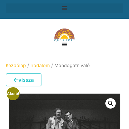
Kezdőlap
/
Irodalom
/ Mondogatnivaló
vissza
Akció!