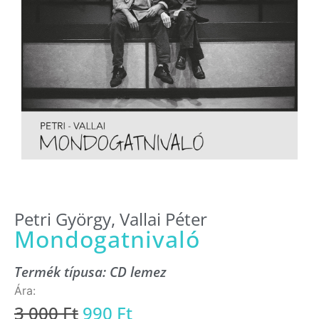
Petri György
,
Vallai Péter
Mondogatnivaló
Termék típusa:
CD lemez
3 000
Ft
990
Ft