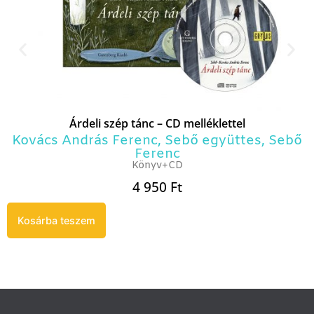
Árdeli szép tánc – CD melléklettel
Kovács András Ferenc
,
Sebő együttes
,
Sebő
Ferenc
Könyv+CD
4 950
Ft
Kosárba teszem