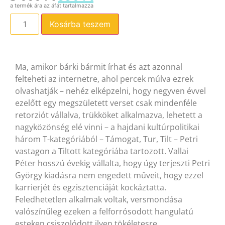
Kosárba teszem
Ma, amikor bárki bármit írhat és azt azonnal
felteheti az internetre, ahol percek múlva ezrek
olvashatják – nehéz elképzelni, hogy negyven évvel
ezelőtt egy megszületett verset csak mindenféle
retorziót vállalva, trükköket alkalmazva, lehetett a
nagyközönség elé vinni – a hajdani kultúrpolitikai
három T-kategóriából – Támogat, Tur, Tilt – Petri
vastagon a Tiltott kategóriába tartozott. Vallai
Péter hosszú évekig vállalta, hogy úgy terjeszti Petri
György kiadásra nem engedett műveit, hogy ezzel
karrierjét és egzisztenciáját kockáztatta.
Feledhetetlen alkalmak voltak, versmondása
valószínűleg ezeken a felforrósodott hangulatú
esteken csiszolódott ilyen tökéletesre.