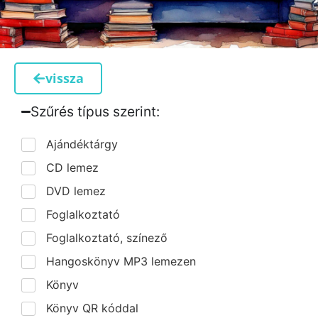
vissza
Szűrés típus szerint:​
Ajándéktárgy
CD lemez
DVD lemez
Foglalkoztató
Foglalkoztató, színező
Hangoskönyv MP3 lemezen
Könyv
Könyv QR kóddal