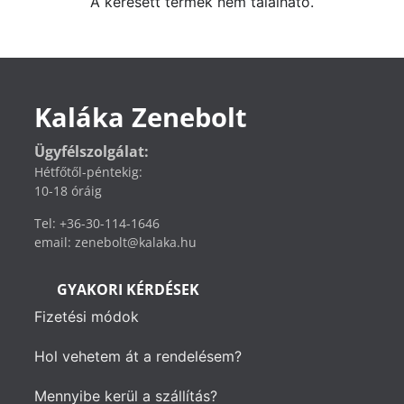
A keresett termék nem található.
Kaláka Zenebolt
Ügyfélszolgálat:
Hétfőtől-péntekig:
10-18 óráig
Tel: +36-30-114-1646
email: zenebolt@kalaka.hu
GYAKORI KÉRDÉSEK
Fizetési módok
Hol vehetem át a rendelésem?
Mennyibe kerül a szállítás?