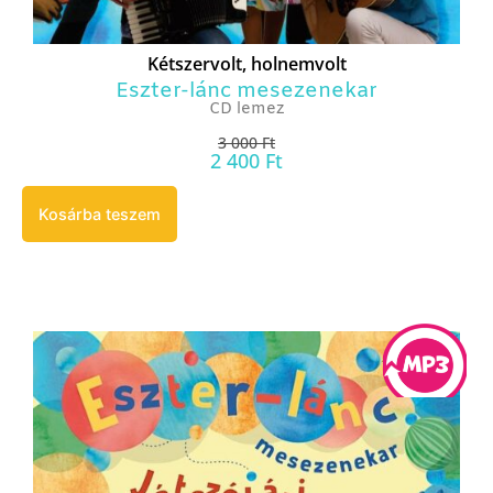
Kétszervolt, holnemvolt
Eszter-lánc mesezenekar
CD lemez
3 000
Ft
2 400
Ft
Kosárba teszem