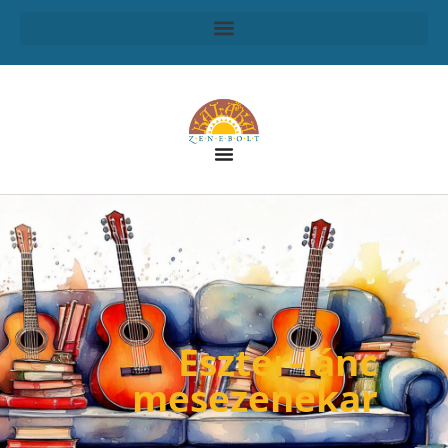
Eszter-lánc
mesezenekar