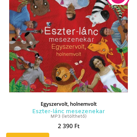
Egyszervolt, holnemvolt
Eszter-lánc mesezenekar
MP3 (letölthető)
2 390
Ft