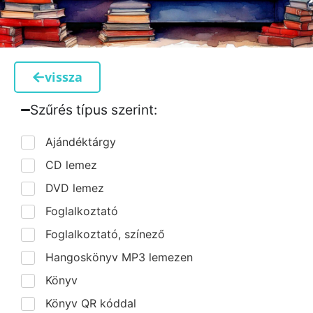
vissza
Szűrés típus szerint:​
Ajándéktárgy
CD lemez
DVD lemez
Foglalkoztató
Foglalkoztató, színező
Hangoskönyv MP3 lemezen
Könyv
Könyv QR kóddal