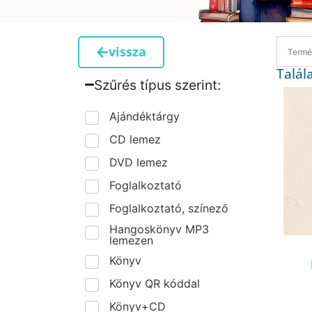
vissza
Talál
Szűrés típus szerint:​
Ajándéktárgy
CD lemez
DVD lemez
Foglalkoztató
Foglalkoztató, színező
Hangoskönyv MP3
lemezen
Könyv
Könyv QR kóddal
Könyv+CD