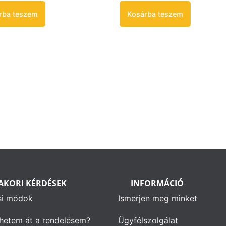
rba teszem
Kosárba teszem
AKORI KÉRDÉSEK
INFORMÁCIÓ
si módok
Ismerjen meg minket
hetem át a rendelésem?
Ügyfélszolgálat