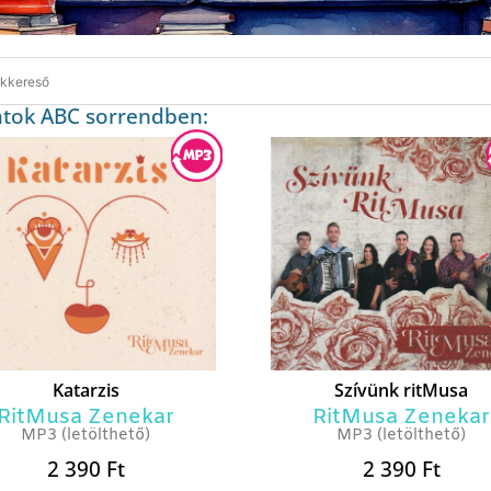
atok ABC sorrendben:
Katarzis
Szívünk ritMusa
RitMusa Zenekar
RitMusa Zenekar
MP3 (letölthető)
MP3 (letölthető)
2 390
Ft
2 390
Ft