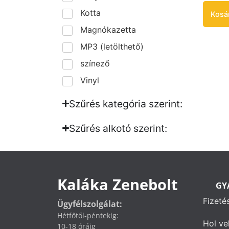
Kotta
Kosá
Magnókazetta
MP3 (letölthető)
színező
Vinyl
Szűrés kategória szerint:
Szűrés alkotó szerint:​
Kaláka Zenebolt
GY
Fizeté
Ügyfélszolgálat:
Hétfőtől-péntekig:
Hol ve
10-18 óráig