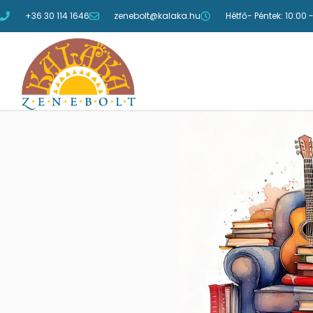
+36 30 114 1646
zenebolt@kalaka.hu
Hétfő- Péntek: 10:00 