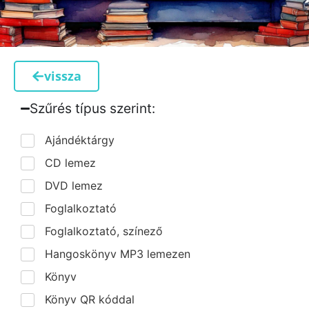
vissza
Szűrés típus szerint:​
Ajándéktárgy
CD lemez
DVD lemez
Foglalkoztató
Foglalkoztató, színező
Hangoskönyv MP3 lemezen
Könyv
Könyv QR kóddal