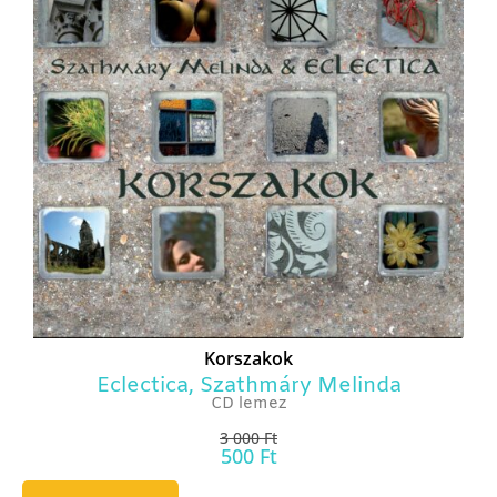
Korszakok
Eclectica
,
Szathmáry Melinda
CD lemez
3 000
Ft
500
Ft