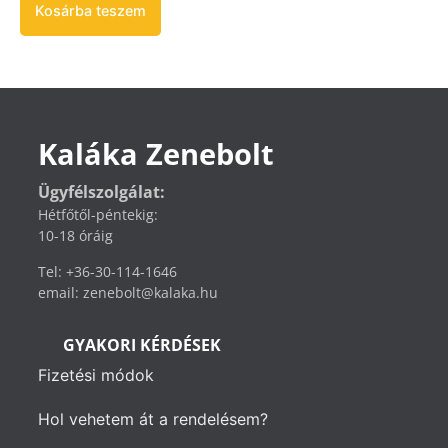
Kosárba teszem
Kaláka Zenebolt
Ügyfélszolgálat:
Hétfőtől-péntekig:
10-18 óráig
Tel: +36-30-114-1646
email: zenebolt@kalaka.hu
GYAKORI KÉRDÉSEK
Fizetési módok
Hol vehetem át a rendelésem?