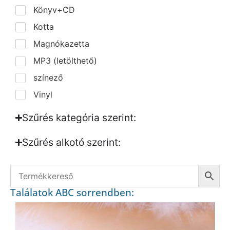
Könyv+CD
Kotta
Magnókazetta
MP3 (letölthető)
színező
Vinyl
Szűrés kategória szerint:
Szűrés alkotó szerint:​
Találatok ABC sorrendben: