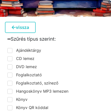
vissza
Szűrés típus szerint:​
Ajándéktárgy
CD lemez
DVD lemez
Foglalkoztató
Foglalkoztató, színező
Hangoskönyv MP3 lemezen
Könyv
Könyv QR kóddal