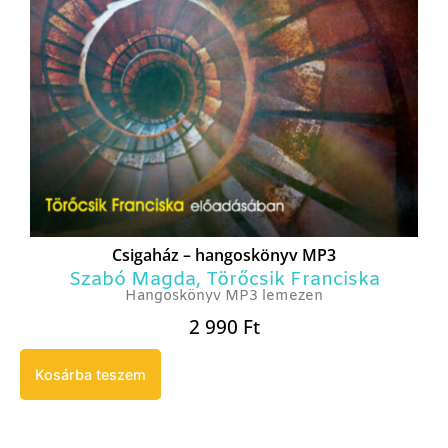
Csigaház – hangoskönyv MP3
Szabó Magda
,
Törőcsik Franciska
Hangoskönyv MP3 lemezen
2 990
Ft
Kosárba teszem