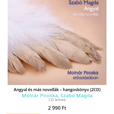
Angyal és más novellák – hangoskönyv (2CD)
Molnár Piroska
,
Szabó Magda
CD lemez
2 990
Ft