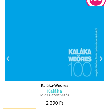
Kaláka-Weöres
Kaláka
MP3 (letölthető)
2 390
Ft