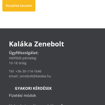
Kosárba teszem
Kaláka Zenebolt
Ügyfélszolgálat:
Hétfőtől-péntekig:
10-18 óráig
Tel: +36-30-114-1646
email: zenebolt@kalaka.hu
GYAKORI KÉRDÉSEK
Fizetési módok