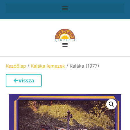
Kezdőlap
/
Kaláka lemezek
/ Kaláka (1977)
vissza