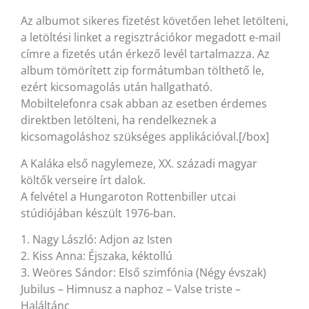
Az albumot sikeres fizetést követően lehet letölteni,
a letöltési linket a regisztrációkor megadott e-mail
címre a fizetés után érkező levél tartalmazza. Az
album tömörített zip formátumban tölthető le,
ezért kicsomagolás után hallgatható.
Mobiltelefonra csak abban az esetben érdemes
direktben letölteni, ha rendelkeznek a
kicsomagoláshoz szükséges applikációval.[/box]
A Kaláka első nagylemeze, XX. századi magyar
költők verseire írt dalok.
A felvétel a Hungaroton Rottenbiller utcai
stúdiójában készült 1976-ban.
1. Nagy László: Adjon az Isten
2. Kiss Anna: Éjszaka, kéktollú
3. Weöres Sándor: Első szimfónia (Négy évszak)
Jubilus – Himnusz a naphoz – Valse triste –
Haláltánc