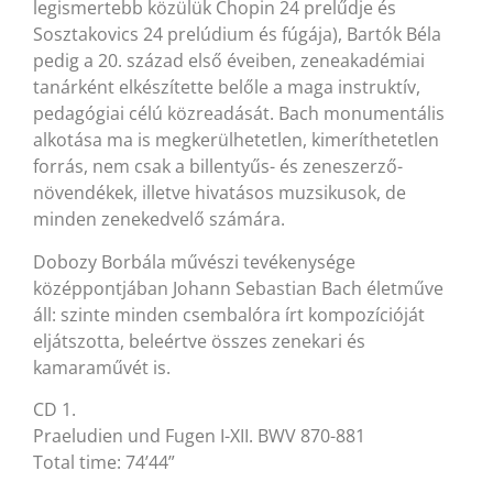
legismertebb közülük Chopin 24 prelűdje és
Sosztakovics 24 prelúdium és fúgája), Bartók Béla
pedig a 20. század első éveiben, zeneakadémiai
tanárként elkészítette belőle a maga instruktív,
pedagógiai célú közreadását. Bach monumentális
alkotása ma is megkerülhetetlen, kimeríthetetlen
forrás, nem csak a billentyűs- és zeneszerző-
növendékek, illetve hivatásos muzsikusok, de
minden zenekedvelő számára.
Dobozy Borbála művészi tevékenysége
középpontjában Johann Sebastian Bach életműve
áll: szinte minden csembalóra írt kompozícióját
eljátszotta, beleértve összes zenekari és
kamaraművét is.
CD 1.
Praeludien und Fugen I-XII. BWV 870-881
Total time: 74’44”