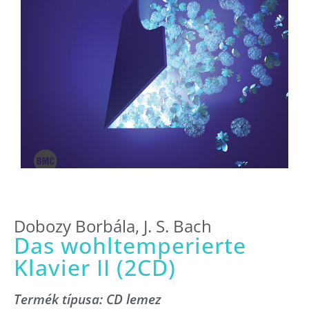
Dobozy Borbála
,
J. S. Bach
Das wohltemperierte
Klavier II (2CD)
Termék típusa:
CD lemez