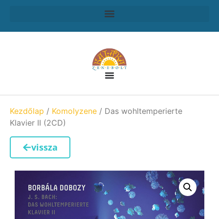
Kezdőlap
/
Komolyzene
/ Das wohltemperierte
Klavier II (2CD)
vissza