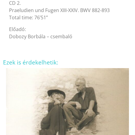
CD 2.
Praeludien und Fugen XIII-XXIV. BWV 882-893
Total time: 76’51”
Előadó:
Dobozy Borbála – csembaló
Ezek is érdekelhetik: