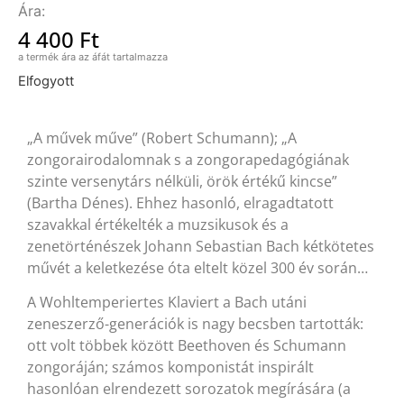
4 400
Ft
Elfogyott
„A művek műve” (Robert Schumann); „A
zongorairodalomnak s a zongorapedagógiának
szinte versenytárs nélküli, örök értékű kincse”
(Bartha Dénes). Ehhez hasonló, elragadtatott
szavakkal értékelték a muzsikusok és a
zenetörténészek Johann Sebastian Bach kétkötetes
művét a keletkezése óta eltelt közel 300 év során…
A Wohltemperiertes Klaviert a Bach utáni
zeneszerző-generációk is nagy becsben tartották:
ott volt többek között Beethoven és Schumann
zongoráján; számos komponistát inspirált
hasonlóan elrendezett sorozatok megírására (a