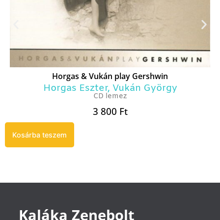
Horgas & Vukán play Gershwin
Horgas Eszter
,
Vukán György
CD lemez
3 800
Ft
Kosárba teszem
Kaláka Zenebolt