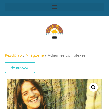
Kezdőlap
/
Világzene
/ Adieu les complexes
vissza