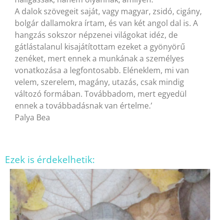
A dalok szövegeit saját, vagy magyar, zsidó, cigány,
bolgár dallamokra írtam, és van két angol dal is. A
hangzás sokszor népzenei világokat idéz, de
gátlástalanul kisajátítottam ezeket a gyönyörű
zenéket, mert ennek a munkának a személyes
vonatkozása a legfontosabb. Eléneklem, mi van
velem, szerelem, magány, utazás, csak mindig
változó formában. Továbbadom, mert egyedül
ennek a továbbadásnak van értelme.’
Palya Bea
Ezek is érdekelhetik: