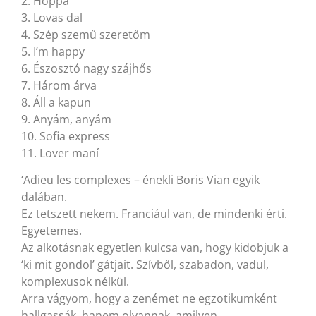
2. Hoppá
3. Lovas dal
4. Szép szemű szeretőm
5. I’m happy
6. Észosztó nagy szájhős
7. Három árva
8. Áll a kapun
9. Anyám, anyám
10. Sofia express
11. Lover maní
‘Adieu les complexes – énekli Boris Vian egyik
dalában.
Ez tetszett nekem. Franciául van, de mindenki érti.
Egyetemes.
Az alkotásnak egyetlen kulcsa van, hogy kidobjuk a
‘ki mit gondol’ gátjait. Szívből, szabadon, vadul,
komplexusok nélkül.
Arra vágyom, hogy a zenémet ne egzotikumként
hallgassák, hanem olyannak, amilyen.