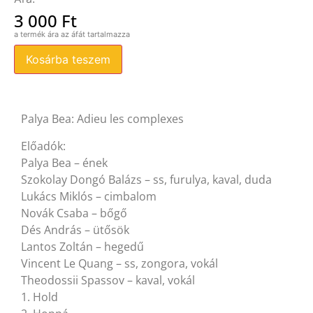
3 000
Ft
Kosárba teszem
Palya Bea: Adieu les complexes
Előadók:
Palya Bea – ének
Szokolay Dongó Balázs – ss, furulya, kaval, duda
Lukács Miklós – cimbalom
Novák Csaba – bőgő
Dés András – ütősök
Lantos Zoltán – hegedű
Vincent Le Quang – ss, zongora, vokál
Theodossii Spassov – kaval, vokál
1. Hold