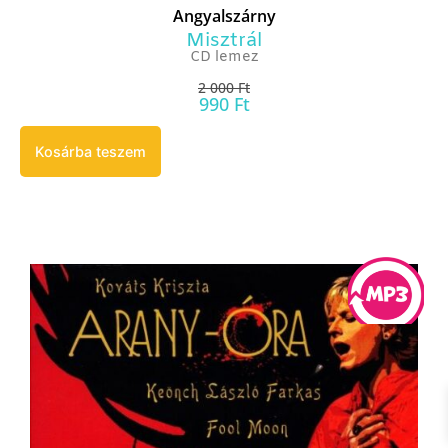
Angyalszárny
Misztrál
CD lemez
2 000
Ft
990
Ft
Kosárba teszem