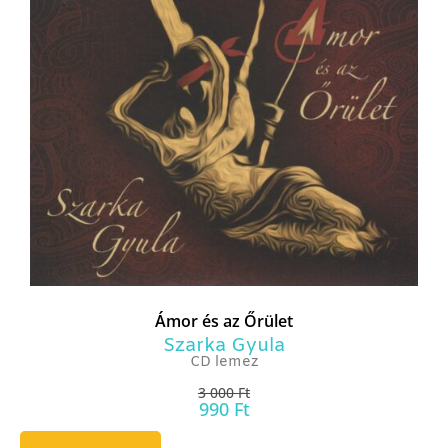
Ámor és az Őrület
Szarka Gyula
CD lemez
3 000
Ft
990
Ft