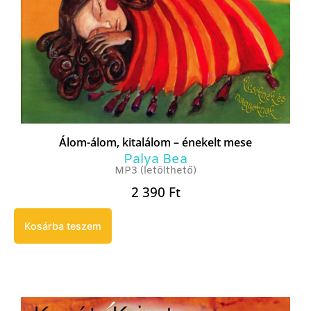
Álom-álom, kitalálom – énekelt mese
Palya Bea
MP3 (letölthető)
2 390
Ft
Kosárba teszem