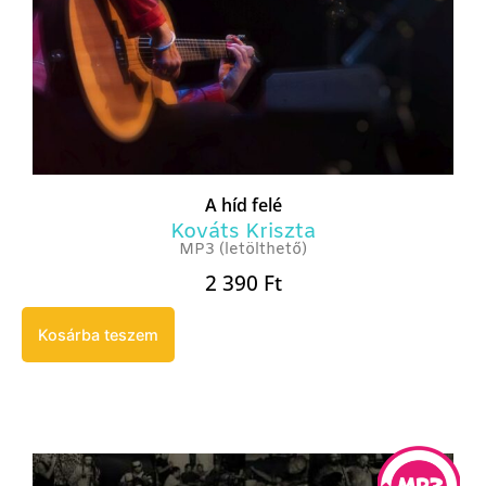
A híd felé
Kováts Kriszta
MP3 (letölthető)
2 390
Ft
Kosárba teszem