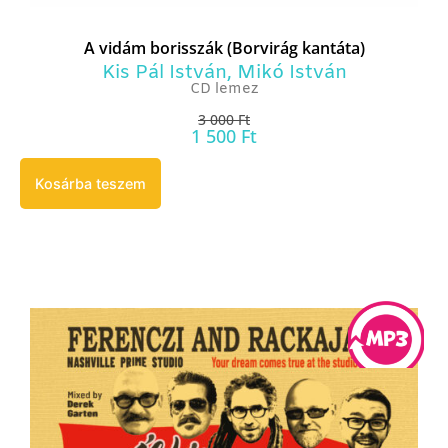
A vidám borisszák (Borvirág kantáta)
Kis Pál István
,
Mikó István
CD lemez
3 000
Ft
1 500
Ft
Kosárba teszem