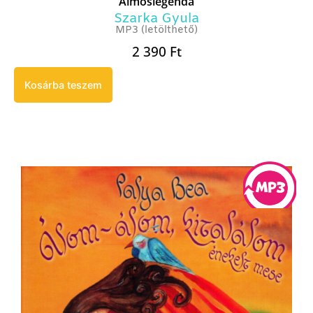
Álmoslegenda
Szarka Gyula
MP3 (letölthető)
2 390
Ft
Kosárba teszem