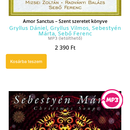
Amor Sanctus – Szent szeretet könyve
Gryllus Dániel
,
Gryllus Vilmos
,
Sebestyén
Márta
,
Sebő Ferenc
MP3 (letölthető)
2 390
Ft
Kosárba teszem