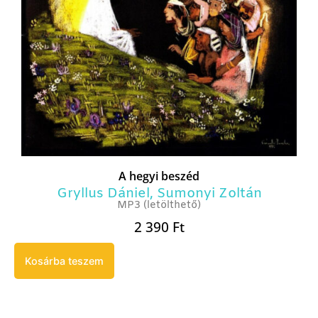
A hegyi beszéd
Gryllus Dániel
,
Sumonyi Zoltán
MP3 (letölthető)
2 390
Ft
Kosárba teszem