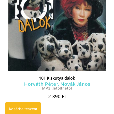
101 Kiskutya dalok
Horváth Péter
,
Novák János
MP3 (letölthető)
2 390
Ft
Kosárba teszem