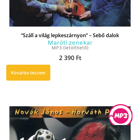
“Száll a világ lepkeszárnyon” – Sebő dalok
Maróti zenekar
MP3 (letölthető)
2 390
Ft
Kosárba teszem