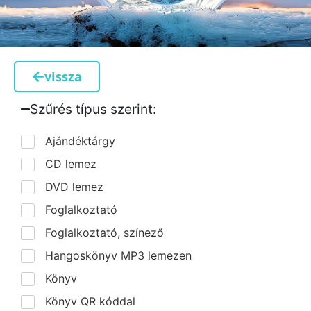
vissza
Szűrés típus szerint:​
Ajándéktárgy
CD lemez
DVD lemez
Foglalkoztató
Foglalkoztató, színező
Hangoskönyv MP3 lemezen
Könyv
Könyv QR kóddal