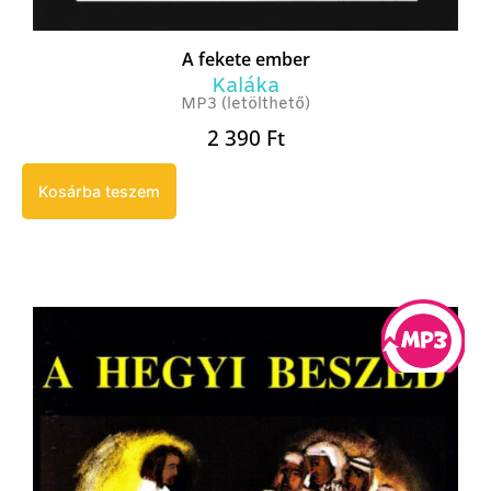
A fekete ember
Kaláka
MP3 (letölthető)
2 390
Ft
Kosárba teszem