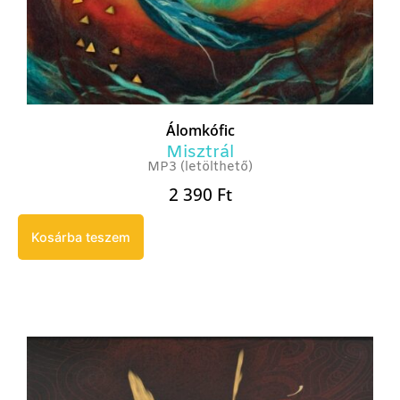
Álomkófic
Misztrál
MP3 (letölthető)
2 390
Ft
Kosárba teszem