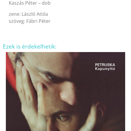
Kaszás Péter – dob
zene: László Attila
szöveg: Fábri Péter
Ezek is érdekelhetik: