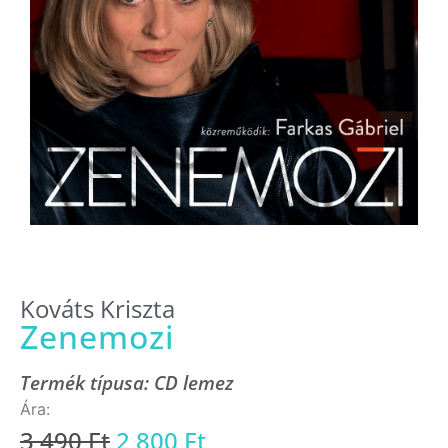
Kováts Kriszta
Zenemozi
Termék típusa:
CD lemez
3 490
Ft
2 800
Ft