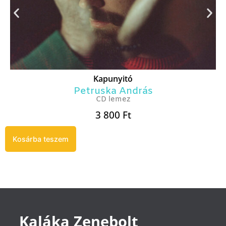
Kapunyitó
Petruska András
CD lemez
3 800
Ft
Kosárba teszem
Kaláka Zenebolt