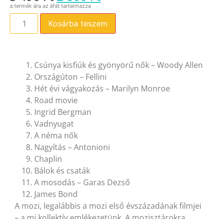
Kosárba teszem
Csúnya kisfiúk és gyönyörű nők – Woody Allen
Országúton – Fellini
Hét évi vágyakozás – Marilyn Monroe
Road movie
Ingrid Bergman
Vadnyugat
A néma nők
Nagyítás – Antonioni
Chaplin
Bálok és csaták
A mosodás – Garas Dezső
James Bond
A mozi, legalábbis a mozi első évszázadának filmjei
– a mi kollektív emlékezetünk. A mozisztárokra