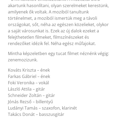
akartunk hasonlítani, olyan szerelmeket kerestünk,
amilyenek ők voltak. A moziból tanultunk
történelmet, a moziból ismertük meg a távoli
országokat, sőt, néha az egészen közelieket, olykor
a saját városunkat is. Ezek az új dalok ezeket a
felejthetetlen filmeket, filmszínészeket és
rendezőket idézik fel. Néha egész műfajokat.
Mintha képzeletben egy tucat filmet néznénk végig:
zenemozizunk.
Kováts Kriszta – ének
Farkas Gábriel – ének
Foki Veronika – vokál
László Attila – gitár
Schneider Zoltán – gitár
Jónás Rezső – billentyű
Ludányi Tamás – szaxofon, klarinét
Takács Donát – basszusgitár