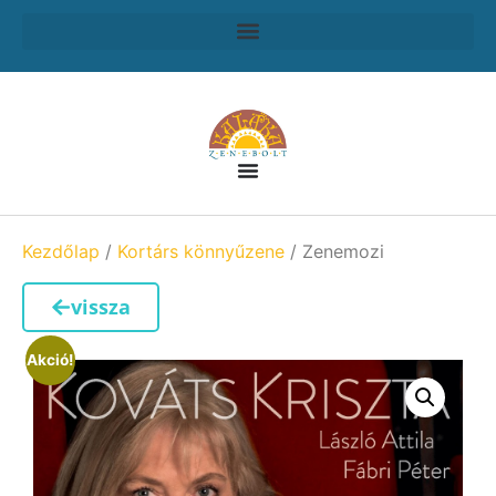
Kezdőlap
/
Kortárs könnyűzene
/ Zenemozi
vissza
Akció!