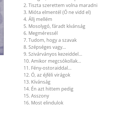
2. Tiszta szerettem volna maradni
3. Mióta elmentél (Ó ne vidd el)
4. Állj mellém
5. Mosolygó, fáradt kívánság
6. Megméressél
7. Tudom, hogy a szavak
8. Szépséges vagy…
9. Szivárványos kezeiddel…
10. Amikor megcsókollak…
11. Fény-ostoraiddal…
12. Ó, az éjféli virágok
13. Kívánság
14. Én azt hittem pedig
15. Asszony
16. Most elindulok