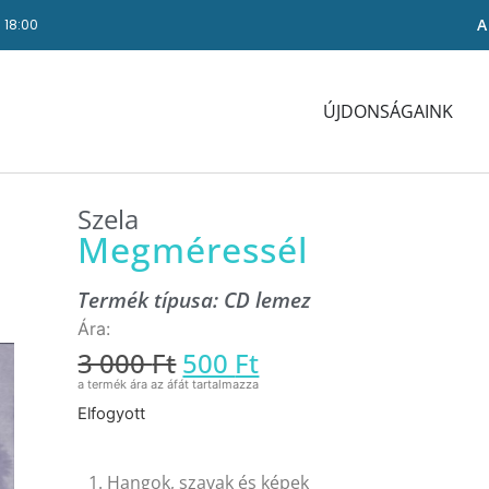
A
- 18:00
ÚJDONSÁGAINK
Szela
Megméressél
Termék típusa:
CD lemez
3 000
Ft
500
Ft
Elfogyott
1. Hangok, szavak és képek