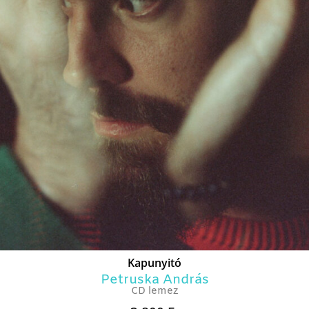
Kapunyitó
Petruska András
CD lemez