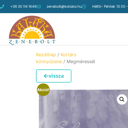
+36 30 114 1646
zenebolt@kalaka.hu
Hétfő- Péntek: 10:00 
Kezdőlap
/
Kortárs
könnyűzene
/ Megméressél
vissza
Akció!