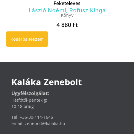
Feketeleves
László Noémi
,
Rofusz Kinga
Könyv
4 880
Ft
Kosárba teszem
Kaláka Zenebolt
Ügyfélszolgálat:
Hétfőtől-péntekig:
10-18 óráig
Tel: +36-30-114-1646
email: zenebolt@kalaka.hu