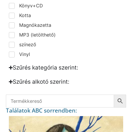
Könyv+CD
Kotta
Magnókazetta
MP3 (letölthető)
színező
Vinyl
Szűrés kategória szerint:
Szűrés alkotó szerint:​
Találatok ABC sorrendben: