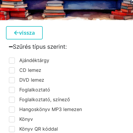
vissza
Szűrés típus szerint:​
Ajándéktárgy
CD lemez
DVD lemez
Foglalkoztató
Foglalkoztató, színező
Hangoskönyv MP3 lemezen
Könyv
Könyv QR kóddal