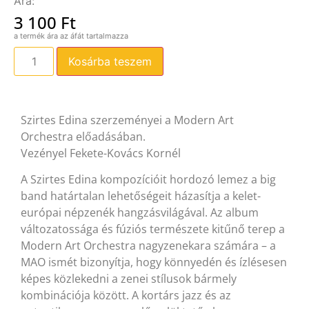
3 100
Ft
Kosárba teszem
Szirtes Edina szerzeményei a Modern Art
Orchestra előadásában.
Vezényel Fekete-Kovács Kornél
A Szirtes Edina kompozícióit hordozó lemez a big
band határtalan lehetőségeit házasítja a kelet-
európai népzenék hangzásvilágával. Az album
változatossága és fúziós természete kitűnő terep a
Modern Art Orchestra nagyzenekara számára – a
MAO ismét bizonyítja, hogy könnyedén és ízlésesen
képes közlekedni a zenei stílusok bármely
kombinációja között. A kortárs jazz és az