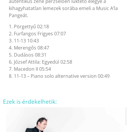
autentikus zene perzselően lüktető elegye a
kihagyhatatlan lemezek sorába emeli a Music A’la
Pangeát.
1. Pörgettyű 02:18
2. Furfangos Frigyes 07:07
3. 11-13 10:43
4. Merengős 08:47
5. Dudásos 08:31
6. József Attila: Egyedül 02:58
7. Macedon II 05:54
8. 11-13 – Piano solo alternative version 00:49
Ezek is érdekelhetik: