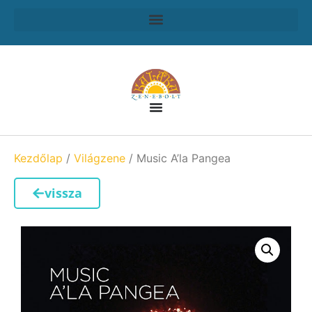
Kezdőlap
/
Világzene
/ Music A’la Pangea
vissza