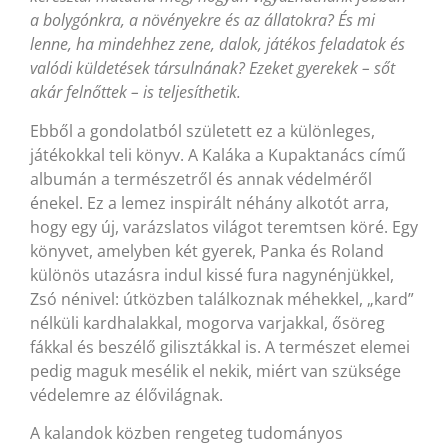
a bolygónkra, a növényekre és az állatokra? És mi
lenne, ha mindehhez zene, dalok, játékos feladatok és
valódi küldetések társulnának? Ezeket gyerekek – sőt
akár felnőttek – is teljesíthetik.
Ebből a gondolatból született ez a különleges,
játékokkal teli könyv. A Kaláka a Kupaktanács című
albumán a természetről és annak védelméről
énekel. Ez a lemez inspirált néhány alkotót arra,
hogy egy új, varázslatos világot teremtsen köré. Egy
könyvet, amelyben két gyerek, Panka és Roland
különös utazásra indul kissé fura nagynénjükkel,
Zsó nénivel: útközben találkoznak méhekkel, „kard”
nélküli kardhalakkal, mogorva varjakkal, ősöreg
fákkal és beszélő gilisztákkal is. A természet elemei
pedig maguk mesélik el nekik, miért van szüksége
védelemre az élővilágnak.
A kalandok közben rengeteg tudományos