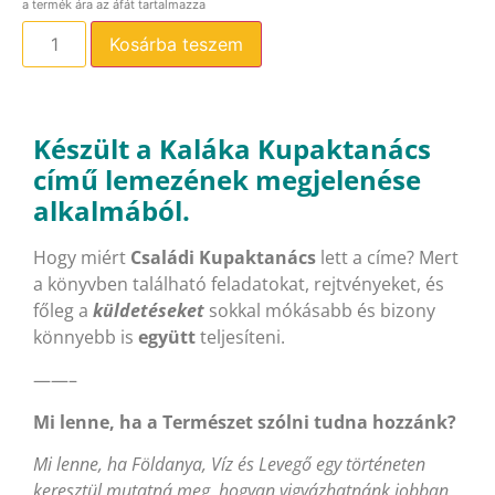
Kosárba teszem
Készült a Kaláka Kupaktanács
című lemezének megjelenése
alkalmából.
Hogy miért
Családi Kupaktanács
lett a címe? Mert
a könyvben található feladatokat, rejtvényeket, és
főleg a
küldetéseket
sokkal mókásabb és bizony
könnyebb is
együtt
teljesíteni.
——–
Mi lenne, ha a Természet szólni tudna hozzánk?
Mi lenne, ha Földanya, Víz és Levegő egy történeten
keresztül mutatná meg, hogyan vigyázhatnánk jobban