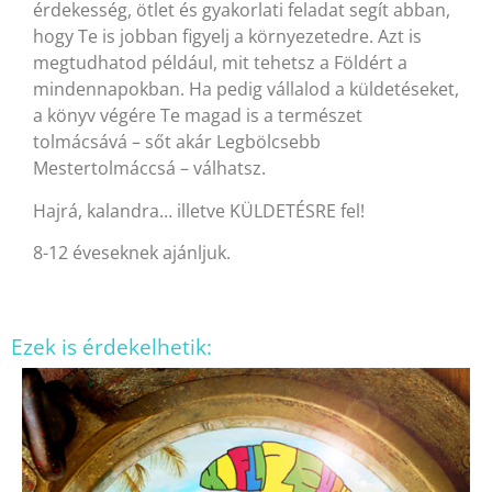
érdekesség, ötlet és gyakorlati feladat segít abban,
hogy Te is jobban figyelj a környezetedre. Azt is
megtudhatod például, mit tehetsz a Földért a
mindennapokban. Ha pedig vállalod a küldetéseket,
a könyv végére Te magad is a természet
tolmácsává – sőt akár Legbölcsebb
Mestertolmáccsá – válhatsz.
Hajrá, kalandra… illetve KÜLDETÉSRE fel!
8-12 éveseknek ajánljuk.
Ezek is érdekelhetik: