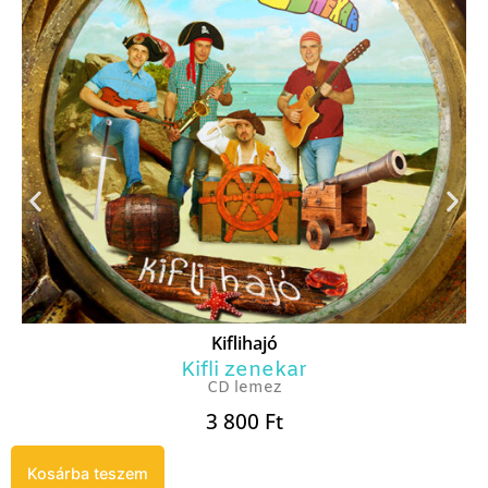
Kiflihajó
Kifli zenekar
CD lemez
3 800
Ft
Kosárba teszem