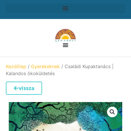
Kezdőlap
/
Gyerekeknek
/ Családi Kupaktanács |
Kalandos ökoküldetés
vissza