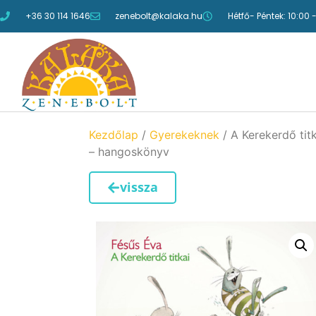
+36 30 114 1646
zenebolt@kalaka.hu
Hétfő- Péntek: 10:00 
Kezdőlap
/
Gyerekeknek
/ A Kerekerdő titk
– hangoskönyv
vissza