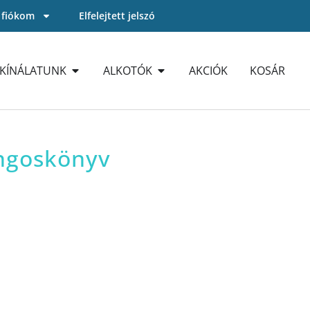
 fiókom
Elfelejtett jelszó
KÍNÁLATUNK
ALKOTÓK
AKCIÓK
KOSÁR
angoskönyv