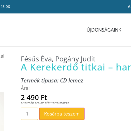
A
- 18:00
ÚJDONSÁGAINK
ai
Fésűs Éva
,
Pogány Judit
A Kerekerdő titkai – h
Termék típusa:
CD lemez
2 490
Ft
Kosárba teszem