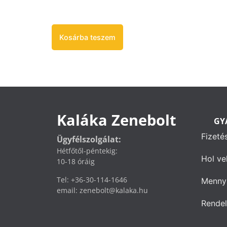
Kosárba teszem
Kaláka Zenebolt
GY
Fizeté
Ügyfélszolgálat:
Hétfőtől-péntekig:
Hol ve
10-18 óráig
Tel: +36-30-114-1646
Mennyi
email: zenebolt@kalaka.hu
Rendel