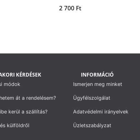
2 700
Ft
AKORI KÉRDÉSEK
INFORMÁCIÓ
si módok
Ismerjen meg minket
hetem át a rendelésem?
Ügyfélszolgálat
be kerül a szállítás?
Adatvédelmi irányelvek
és külföldről
Üzletszabályzat