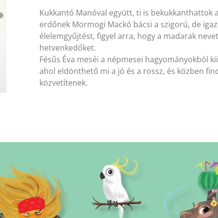
Kukkantó Manóval együtt, ti is bekukkanthattok 
erdőnek Mormogi Mackó bácsi a szigorú, de igazsá
élelemgyűjtést, figyel arra, hogy a madarak nevet
hetvenkedőket.
Fésűs Éva meséi a népmesei hagyományokból kiin
ahol eldönthető mi a jó és a rossz, és közben fi
közvetítenek.