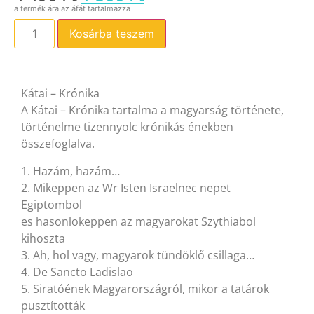
Kosárba teszem
Kátai – Krónika
A Kátai – Krónika tartalma a magyarság története,
történelme tizennyolc krónikás énekben
összefoglalva.
1. Hazám, hazám…
2. Mikeppen az Wr Isten Israelnec nepet
Egiptombol
es hasonlokeppen az magyarokat Szythiabol
kihoszta
3. Ah, hol vagy, magyarok tündöklő csillaga…
4. De Sancto Ladislao
5. Siratóének Magyarországról, mikor a tatárok
pusztították