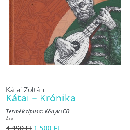
Kátai Zoltán
Kátai – Krónika
Termék típusa:
Könyv+CD
4 490
Ft
1 500
Ft