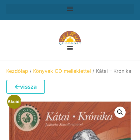
Kezdőlap
/
Könyvek CD melléklettel
/ Kátai – Krónika
vissza
Akció!