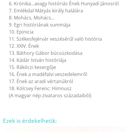
6. Krónika…avagy históriás Ének Hunyadi Jánosról
7. Emlékdal Mátyás király halálára
8. Mohács, Mohács…
9. Egri históriának summája
10. Epinicia
11. Székesfejérvár veszésérűl való história
12. XXIV. Ének
13. Báthory Gábor búcsúzkodása
14. Kádár István históriája
15. Rákóczi kesergője
16. Ének a madéfalvi veszedelemről
17. Ének az aradi vértanúkról
18. Kölcsey Ferenc: Himnusz
(A magyar nép zivataros századaiból)
Ezek is érdekelhetik: