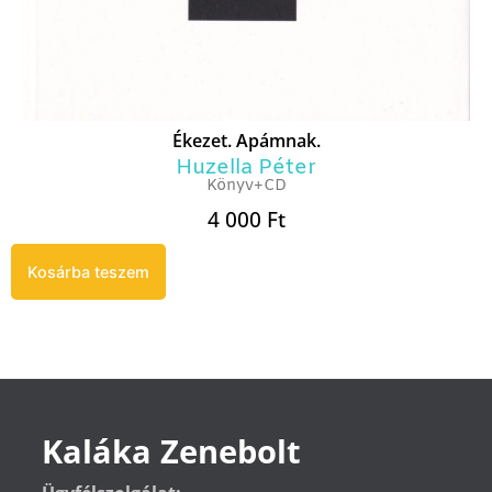
Ékezet. Apámnak.
Huzella Péter
Könyv+CD
4 000
Ft
Kosárba teszem
Kaláka Zenebolt