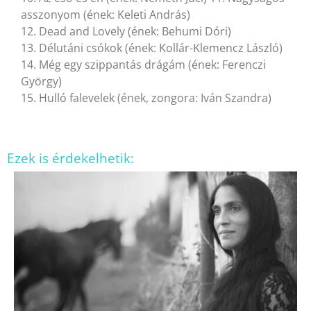
asszonyom (ének: Keleti András)
12. Dead and Lovely (ének: Behumi Dóri)
13. Délutáni csókok (ének: Kollár-Klemencz László)
14. Még egy szippantás drágám (ének: Ferenczi
György)
15. Hulló falevelek (ének, zongora: Iván Szandra)
Ezek is érdekelhetik: