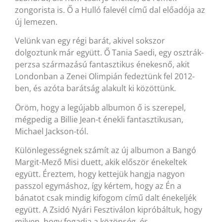
zongorista is. Ő a Hulló falevél című dal előadója az
új lemezen.
Velünk van egy régi barát, akivel sokszor
dolgoztunk már együtt. Ő Tania Saedi, egy osztrák-
perzsa származású fantasztikus énekesnő, akit
Londonban a Zenei Olimpián fedeztünk fel 2012-
ben, és azóta barátság alakult ki közöttünk.
Öröm, hogy a legújabb albumon ő is szerepel,
mégpedig a Billie Jean-t énekli fantasztikusan,
Michael Jackson-tól.
Különlegességnek számít az új albumon a Bangó
Margit-Mező Misi duett, akik először énekeltek
együtt. Éreztem, hogy kettejük hangja nagyon
passzol egymáshoz, így kértem, hogy az Én a
bánatot csak mindig kifogom című dalt énekeljék
együtt. A Zsidó Nyári Fesztiválon kipróbáltuk, hogy
milyen, hogy fogadja a közönség, és