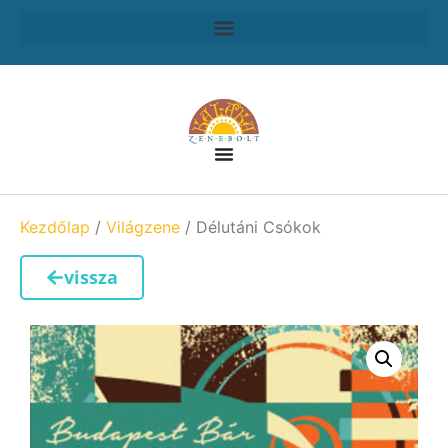
Kezdőlap
/
Világzene
/ Délutáni Csókok
vissza