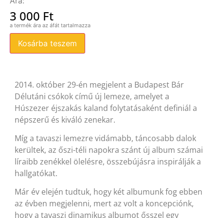
3 000
Ft
Kosárba teszem
2014. október 29-én megjelent a Budapest Bár
Délutáni csókok című új lemeze, amelyet a
Húszezer éjszakás kaland folytatásaként definiál a
népszerű és kiváló zenekar.
Míg a tavaszi lemezre vidámabb, táncosabb dalok
kerültek, az őszi-téli napokra szánt új album számai
líraibb zenékkel ölelésre, összebújásra inspirálják a
hallgatókat.
Már év elején tudtuk, hogy két albumunk fog ebben
az évben megjelenni, mert az volt a koncepciónk,
hogy a tavaszi dinamikus albumot ősszel egy