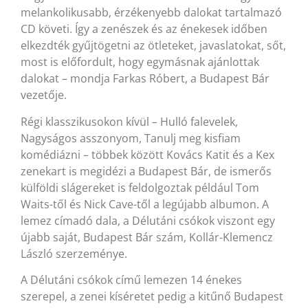
melankolikusabb, érzékenyebb dalokat tartalmazó
CD követi. Így a zenészek és az énekesek időben
elkezdték gyűjtögetni az ötleteket, javaslatokat, sőt,
most is előfordult, hogy egymásnak ajánlottak
dalokat – mondja Farkas Róbert, a Budapest Bár
vezetője.
Régi klasszikusokon kívül – Hulló falevelek,
Nagyságos asszonyom, Tanulj meg kisfiam
komédiázni – többek között Kovács Katit és a Kex
zenekart is megidézi a Budapest Bár, de ismerős
külföldi slágereket is feldolgoztak például Tom
Waits-től és Nick Cave-től a legújabb albumon. A
lemez címadó dala, a Délutáni csókok viszont egy
újabb saját, Budapest Bár szám, Kollár-Klemencz
László szerzeménye.
A Délutáni csókok című lemezen 14 énekes
szerepel, a zenei kíséretet pedig a kitűnő Budapest