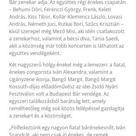
Bár zenekar adja. Az együttes régi énekes csapatán
– Behumi Dóri, Ferenczi György, Frenk, Keleti
András, Kiss Tibor, Kollár-Klemencz László, Lovasi
András, Németh Juci, Rutkai Bori, Szűcs Krisztián –
kívül szerepel még Mező Misi, aki idén csatlakozott
a zenekarhoz, valamint a bécsi díva, Tania Saedi,
akit a közönség már több koncerten is láthatott az
együttes vendégeként.
Két nagyszerű hölgy énekel még a lemezen: a fiatal,
énekes-zongorista Iván Alexandra, valamint a
cigányzene ikonja, Bangó Margit. Bangó Margit
Kossuth-díjas előadóművész az idei Zsidó Nyári
Fesztiválon volt a Budapest Bár vendége. Az
egyszeri találkozásból barátság lett, amely
remélhetőleg még sok közös fellépéssel gazdagítja
a zenekart és a közönséget.
„Fölfedeztünk egy nagyon fiatal bárénekesnőt, Iván
Szandrát, aki nem csak jó énekes, de remek