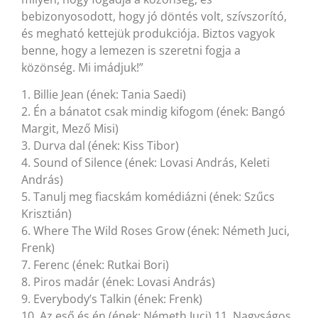
bebizonyosodott, hogy jó döntés volt, szívszorító,
és megható kettejük produkciója. Biztos vagyok
benne, hogy a lemezen is szeretni fogja a
közönség. Mi imádjuk!”
1. Billie Jean (ének: Tania Saedi)
2. Én a bánatot csak mindig kifogom (ének: Bangó
Margit, Mező Misi)
3. Durva dal (ének: Kiss Tibor)
4. Sound of Silence (ének: Lovasi András, Keleti
András)
5. Tanulj meg fiacskám komédiázni (ének: Szűcs
Krisztián)
6. Where The Wild Roses Grow (ének: Németh Juci,
Frenk)
7. Ferenc (ének: Rutkai Bori)
8. Piros madár (ének: Lovasi András)
9. Everybody’s Talkin (ének: Frenk)
10. Az eső és én (ének: Németh Juci) 11. Nagyságos