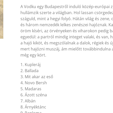
A Vodku egy Budapestről induló közép-európai z
hullámzik szerte a világban. Hol lassan csörgedez
száguld, mint a hegyi folyó. Hátán világ és zene
és három nemzedék lelkes zenészei hajóznak. Ka
öröm kíséri, az örvényeken és viharokon pedig b
egyedül: a partról mindig integet valaki, és van, 
a hajó kiköt, és megszólalnak a dalok, régiek és ú
mert hajózni muszáj, ám mielőtt továbbindulna az
még egy kört.
1. Kupleráj
2. Ballada
3. Mit akar az eső
4. Novo Bersh
5. Madaras
6. Ázott széna
7. Albán
8. Árnyéktánc
9. Paploma