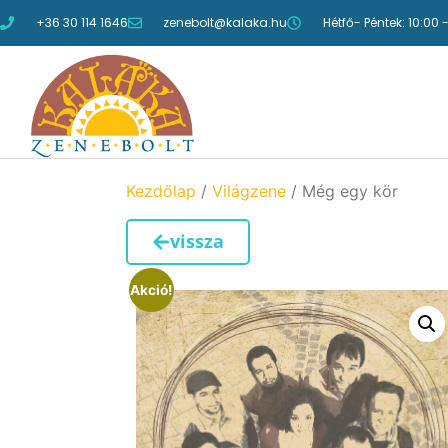
+36 30 114 1646
zenebolt@kalaka.hu
Hétfő- Péntek: 10:00 
Kezdőlap
/
Világzene
/ Még egy kör
vissza
Akció!