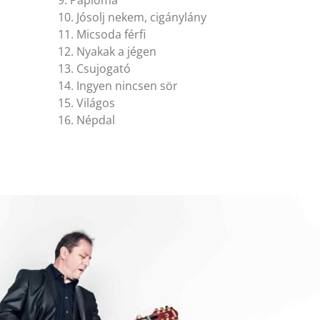
10. Jósolj nekem, cigánylány
11. Micsoda férfi
12. Nyakak a jégen
13. Csujogató
14. Ingyen nincsen sör
15. Világos
16. Népdal