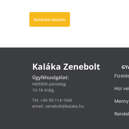
Kosárba teszem
Kaláka Zenebolt
GY
Fizeté
Ügyfélszolgálat:
Hétfőtől-péntekig:
Hol ve
10-18 óráig
Tel: +36-30-114-1646
Mennyi
email: zenebolt@kalaka.hu
Rendel