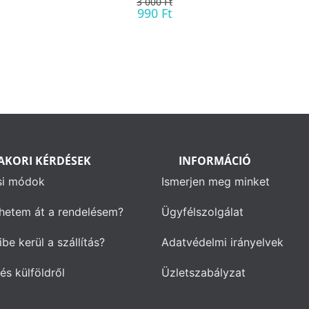
3 000
Ft
990
Ft
AKORI KÉRDÉSEK
INFORMÁCIÓ
si módok
Ismerjen meg minket
hetem át a rendelésem?
Ügyfélszolgálat
be kerül a szállítás?
Adatvédelmi irányelvek
és külföldről
Üzletszabályzat