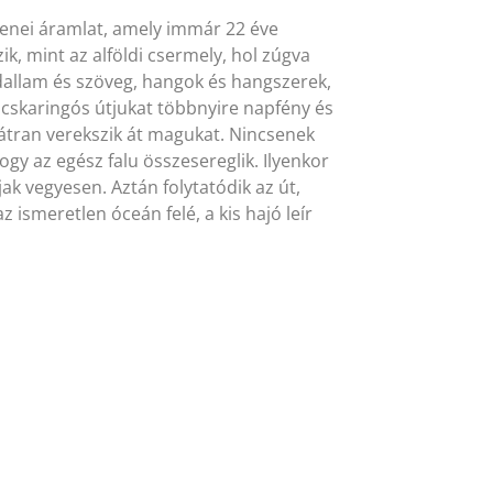
enei áramlat, amely immár 22 éve
ik, mint az alföldi csermely, hol zúgva
, dallam és szöveg, hangok és hangszerek,
cskaringós útjukat többnyire napfény és
átran verekszik át magukat. Nincsenek
hogy az egész falu összesereglik. Ilyenkor
jak vegyesen. Aztán folytatódik az út,
 ismeretlen óceán felé, a kis hajó leír