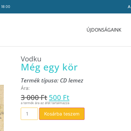
A
- 18:00
ÚJDONSÁGAINK
Vodku
Még egy kör
Termék típusa:
CD lemez
3 000
Ft
500
Ft
Kosárba teszem