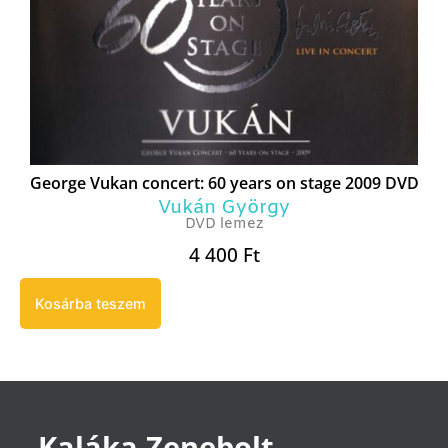
George Vukan concert: 60 years on stage 2009 DVD
Vukán György
DVD lemez
4 400
Ft
Kosárba teszem
Kaláka Zenebolt