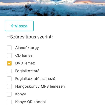
vissza
Szűrés típus szerint:​
Ajándéktárgy
CD lemez
DVD lemez
Foglalkoztató
Foglalkoztató, színező
Hangoskönyv MP3 lemezen
Könyv
Könyv QR kóddal