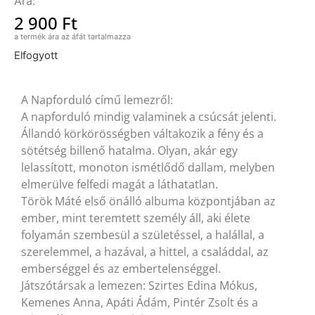
2 900
Ft
Elfogyott
A Napforduló című lemezről:
A napforduló mindig valaminek a csúcsát jelenti.
Állandó körkörösségben váltakozik a fény és a
sötétség billenő hatalma. Olyan, akár egy
lelassított, monoton ismétlődő dallam, melyben
elmerülve felfedi magát a láthatatlan.
Török Máté első önálló albuma központjában az
ember, mint teremtett személy áll, aki élete
folyamán szembesül a születéssel, a halállal, a
szerelemmel, a hazával, a hittel, a családdal, az
emberséggel és az embertelenséggel.
Játszótársak a lemezen: Szirtes Edina Mókus,
Kemenes Anna, Apáti Ádám, Pintér Zsolt és a