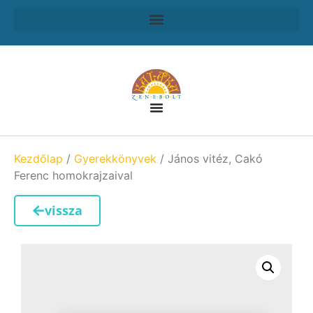
Kezdőlap
/
Gyerekkönyvek
/ János vitéz, Cakó
Ferenc homokrajzaival
vissza