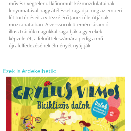
művész végtelenül kifinomult kézmozdulatainak
lenyomatával nagy átéléssel ragadja meg az emberi
lét történéseit a vitézzé érő Jancsi életútjának
mozzanataiban. A verssorok ütemére áramló
illusztrációk magukkal ragadják a gyerekek
képzeletét, a felnőttek számára pedig a mű
újrafelfedezésének élményét nyújtják.
Ezek is érdekelhetik: