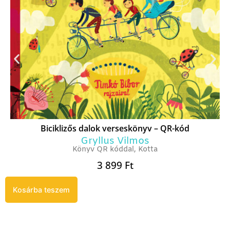
Biciklizős dalok verseskönyv – QR-kód
Gryllus Vilmos
Könyv QR kóddal
,
Kotta
3 899
Ft
Kosárba teszem