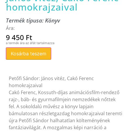
homokrajzaival
Termék típusa:
Könyv
9 450
Ft
Kosárba teszem
Petőfi Sándor: János vitéz, Cakó Ferenc
homokrajzaival
Cakó Ferenc, Kossuth-díjas animációsfilm-rendező
rajz-, báb- és gyurmafilmjein nemzedékek nőttek
fel. A sokoldalú művész a könyv lapjain
bámulatosan részletgazdag homokrajzaival teremti
újra Petőfi Sándor halhatatlan költeményének
fantáziavilágát. A mozgalmas képi narráció a