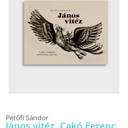
Petőfi Sándor
János vitéz, Cakó Ferenc