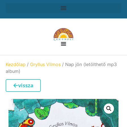
Kezdőlap
/
Gryllus Vilmos
/ Nap jön (letölthető mp3
album)
vissza