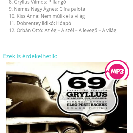
8. Gryllus Vilmos: Pillangó
9. Nemes Nagy Ágnes: Cifra palota
10. Kiss Anna: Nem múlik el a világ
11. Döbrentey Ildikó: Hóapó
12. Orbán Ottó: Az ég – A szél – A levegő – A világ
Ezek is érdekelhetik: