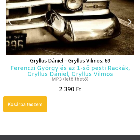
Gryllus Dániel – Gryllus Vilmos: 69
Ferenczi György és az 1-ső pesti Rackák
,
Gryllus Dániel
,
Gryllus Vilmos
MP3 (letölthető)
2 390
Ft
Kosárba teszem