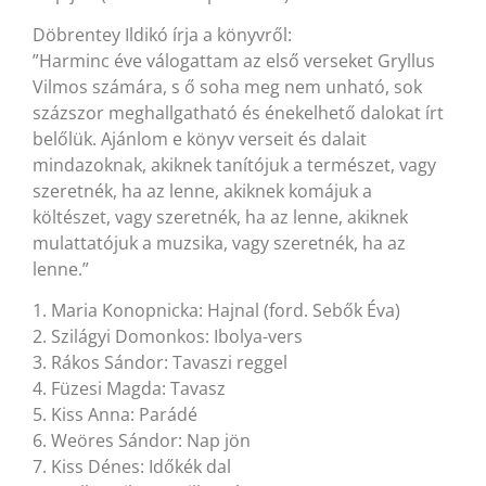
Döbrentey Ildikó írja a könyvről:
”Harminc éve válogattam az első verseket Gryllus
Vilmos számára, s ő soha meg nem unható, sok
százszor meghallgatható és énekelhető dalokat írt
belőlük. Ajánlom e könyv verseit és dalait
mindazoknak, akiknek tanítójuk a természet, vagy
szeretnék, ha az lenne, akiknek komájuk a
költészet, vagy szeretnék, ha az lenne, akiknek
mulattatójuk a muzsika, vagy szeretnék, ha az
lenne.”
1. Maria Konopnicka: Hajnal (ford. Sebők Éva)
2. Szilágyi Domonkos: Ibolya-vers
3. Rákos Sándor: Tavaszi reggel
4. Füzesi Magda: Tavasz
5. Kiss Anna: Parádé
6. Weöres Sándor: Nap jön
7. Kiss Dénes: Időkék dal