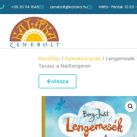
+36 30 114 1646
zenebolt@kalaka.hu
Hétfő- Péntek: 10:00 
Kezdőlap
/
Gyerekkönyvek
/ Lengemesék 1
Tavasz a Nádtengeren
vissza