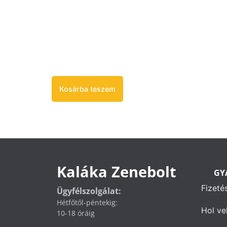
Kosárba teszem
Kaláka Zenebolt
GY
Fizeté
Ügyfélszolgálat:
Hétfőtől-péntekig:
Hol ve
10-18 óráig