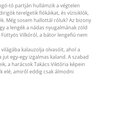
gó-tó partján hullámzik a végtelen
igók terelgetik fiókáikat, és vízisiklók,
gék. Még sosem hallottál róluk? Az bizony
ogy a lengék a nádas nyugalmának zöld
s Füttyös Vilkóról, a bátor lengefiú nem
ilágába kalauzolja olvasóit, ahol a
 jut egy-egy izgalmas kaland. A szabad
eik, a harácsok Takács Viktória képein
nk elé, amiről eddig csak álmodni