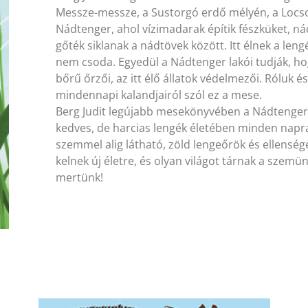
Messze-messze, a Sustorgó erdő mélyén, a Locso
Nádtenger, ahol vízimadarak építik fészküket, nádir
gőték siklanak a nádtövek között. Itt élnek a len
nem csoda. Egyedül a Nádtenger lakói tudják, h
bőrű őrzői, az itt élő állatok védelmezői. Róluk é
mindennapi kalandjairól szól ez a mese.
Berg Judit legújabb mesekönyvében a Nádtenger v
kedves, de harcias lengék életében minden napra
szemmel alig látható, zöld lengeőrök és ellenség
kelnek új életre, és olyan világot tárnak a szemü
mertünk!