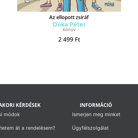
Az ellopott zsiráf
Dóka Péter
Könyv
2 499
Ft
AKORI KÉRDÉSEK
INFORMÁCIÓ
si módok
Ismerjen meg minket
hetem át a rendelésem?
Ügyfélszolgálat