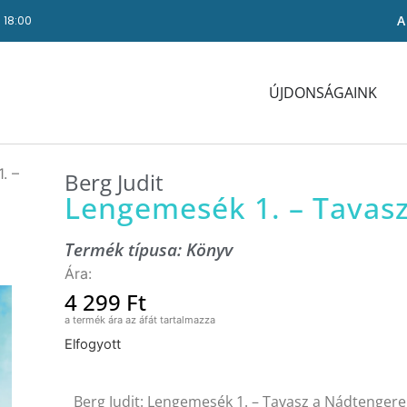
A
- 18:00
ÚJDONSÁGAINK
. –
Berg Judit
Lengemesék 1. – Tavas
Termék típusa:
Könyv
4 299
Ft
Elfogyott
Berg Judit: Lengemesék 1. – Tavasz a Nádtenger