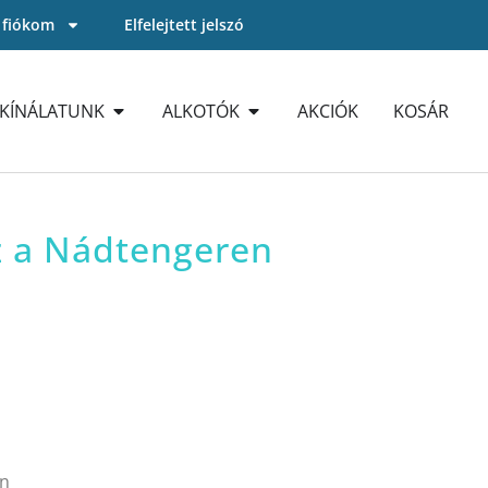
 fiókom
Elfelejtett jelszó
KÍNÁLATUNK
ALKOTÓK
AKCIÓK
KOSÁR
z a Nádtengeren
en