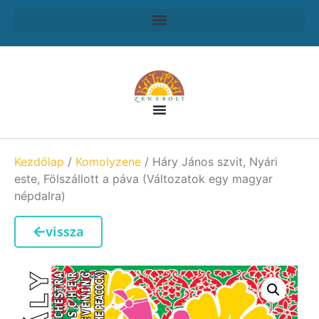
Kezdőlap
/
Komolyzene
/ Háry János szvit, Nyári
este, Fölszállott a páva (Változatok egy magyar
népdalra)
vissza