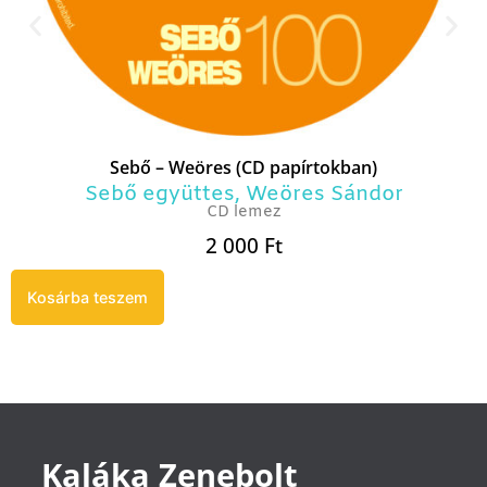
Sebő – Weöres (CD papírtokban)
Sebő együttes
,
Weöres Sándor
CD lemez
2 000
Ft
Kosárba teszem
Kaláka Zenebolt