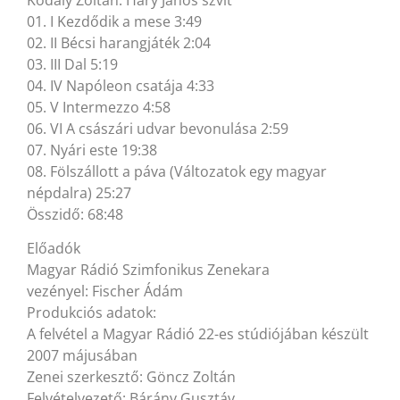
01. I Kezdődik a mese 3:49
02. II Bécsi harangjáték 2:04
03. III Dal 5:19
04. IV Napóleon csatája 4:33
05. V Intermezzo 4:58
06. VI A császári udvar bevonulása 2:59
07. Nyári este 19:38
08. Fölszállott a páva (Változatok egy magyar
népdalra) 25:27
Összidő: 68:48
Előadók
Magyar Rádió Szimfonikus Zenekara
vezényel: Fischer Ádám
Produkciós adatok:
A felvétel a Magyar Rádió 22-es stúdiójában készült
2007 májusában
Zenei szerkesztő: Göncz Zoltán
Felvételvezető: Bárány Gusztáv