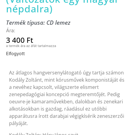
népdalra)
Termék típusa:
CD lemez
3 400
Ft
Elfogyott
Az átlagos hangversenylátogató úgy tartja számon
Kodály Zoltánt, mint kórusművek komponistáját és
a nevéhez kapcsolt, világszerte elismert
zenepedagógiai koncepció megteremtőjét. Pedig
oeuvre-je kamaraművekben, dalokban és zenekari
alkotásokban is gazdag, ráadásul ez utóbbi
apparátusra írott darabjai végigkísérik zeneszerzői
pályáját.
Kodály Zoltán: Háry János szvit