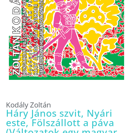
Kodály Zoltán
Háry János szvit, Nyári
este, Fölszállott a páva
(Változatok egy magyar