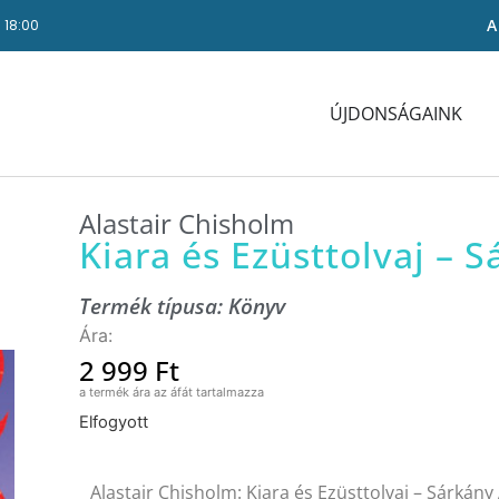
A
- 18:00
ÚJDONSÁGAINK
Alastair Chisholm
Kiara és Ezüsttolvaj –
Termék típusa:
Könyv
2 999
Ft
Elfogyott
Alastair Chisholm: Kiara és Ezüsttolvaj – Sárkán