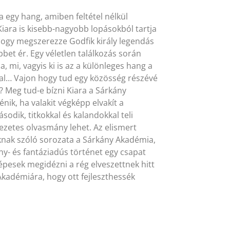
a egy hang, amiben feltétel nélkül
iara is kisebb-nagyobb lopásokból tartja
, hogy megszerezze Godfik király legendás
bbet ér. Egy véletlen találkozás során
, mi, vagyis ki is az a különleges hang a
ával… Vajon hogy tud egy közösség részévé
? Meg tud-e bízni Kiara a Sárkány
nik, ha valakit végképp elvakít a
dik, titkokkal és kalandokkal teli
vezetes olvasmány lehet. Az elismert
baknak szóló sorozata a Sárkány Akadémia,
ny- és fantáziadús történet egy csapat
épesek megidézni a rég elveszettnek hitt
kadémiára, hogy ott fejleszthessék