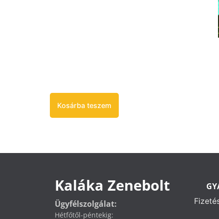
Kosárba teszem
Kaláka Zenebolt
GY
Fizeté
Ügyfélszolgálat:
Hétfőtől-péntekig: