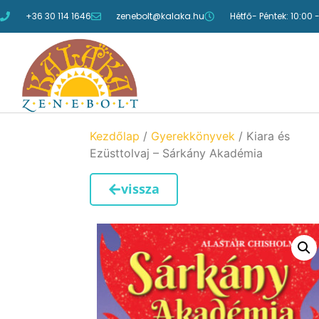
+36 30 114 1646
zenebolt@kalaka.hu
Hétfő- Péntek: 10:00 
Kezdőlap
/
Gyerekkönyvek
/ Kiara és
Ezüsttolvaj – Sárkány Akadémia
vissza