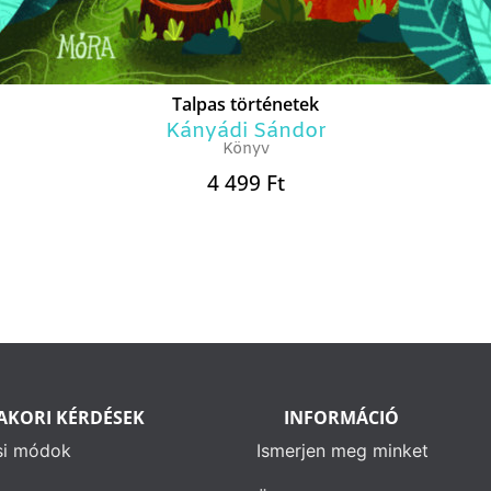
Talpas történetek
Kányádi Sándor
Könyv
4 499
Ft
AKORI KÉRDÉSEK
INFORMÁCIÓ
si módok
Ismerjen meg minket