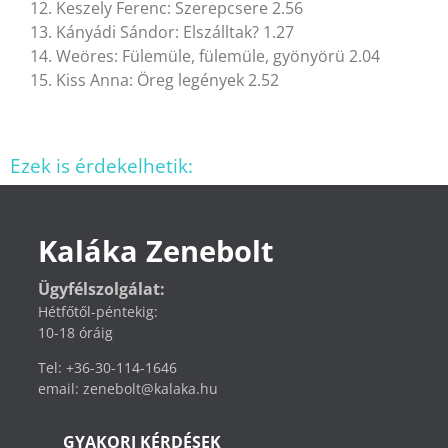
12. Keszely Ferenc: Szerepcsere 2.56
13. Kányádi Sándor: Elszálltak? 1.27
14. Weöres: Fülemüle, fülemüle, gyönyörü 2.04
15. Kiss Anna: Öreg legények 2.52
Ezek is érdekelhetik:
Kaláka Zenebolt
Ügyfélszolgálat:
Hétfőtől-péntekig:
10-18 óráig
Tel: +36-30-114-1646
email: zenebolt@kalaka.hu
GYAKORI KÉRDÉSEK