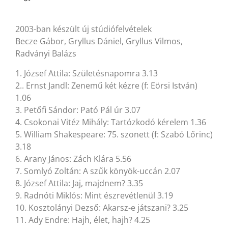
2003-ban készült új stúdiófelvételek
Becze Gábor, Gryllus Dániel, Gryllus Vilmos,
Radványi Balázs
1. József Attila: Születésnapomra 3.13
2.. Ernst Jandl: Zenemű két kézre (f: Eörsi István)
1.06
3. Petőfi Sándor: Pató Pál úr 3.07
4. Csokonai Vitéz Mihály: Tartózkodó kérelem 1.36
5. William Shakespeare: 75. szonett (f: Szabó Lőrinc)
3.18
6. Arany János: Zách Klára 5.56
7. Somlyó Zoltán: A szűk könyök-uccán 2.07
8. József Attila: Jaj, majdnem? 3.35
9. Radnóti Miklós: Mint észrevétlenül 3.19
10. Kosztolányi Dezső: Akarsz-e játszani? 3.25
11. Ady Endre: Hajh, élet, hajh? 4.25